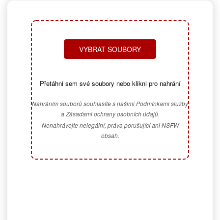
VYBRAT SOUBORY
Přetáhni sem své soubory nebo klikni pro nahrání
Nahráním souborů souhlasíte s našimi Podmínkami služby
a Zásadami ochrany osobních údajů.
Nenahrávejte nelegální, práva porušující ani NSFW
obsah.