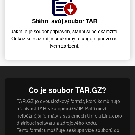
Stáhni svůj soubor TAR
Jakmile je soubor připraven, stáhni si ho okamžitě.
Odkaz ke stažení je soukromý a funguje pouze na
tvém zařízení.
Co je soubor TAR.GZ?
TAR.GZ je dvousložkový formát, který kombinuje
archivaci TAR s kompresí GZIP. Patří mezi
nejběžnější formáty v systémech Unix a Linux pro
distribuci softwaru a zdrojového kódu.
Tento formát umožňuje seskupit více souborů do