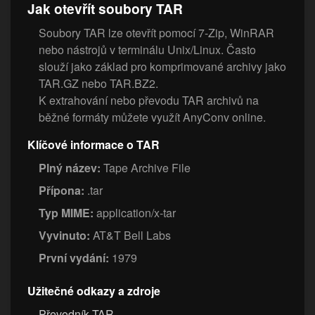
Jak otevřít soubory TAR
Soubory TAR lze otevřít pomocí 7-Zip, WinRAR
nebo nástrojů v terminálu Unix/Linux. Často
slouží jako základ pro komprimované archivy jako
TAR.GZ nebo TAR.BZ2.
K extrahování nebo převodu TAR archivů na
běžné formáty můžete využít AnyConv online.
Klíčové informace o TAR
Plný název:
Tape Archive File
Přípona:
.tar
Typ MIME:
application/x-tar
Vyvinuto:
AT&T Bell Labs
První vydání:
1979
Užitečné odkazy a zdroje
Převodník TAR