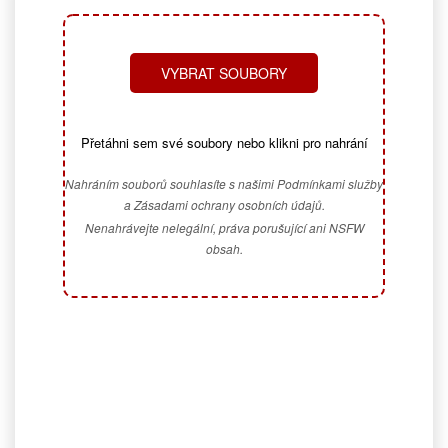
VYBRAT SOUBORY
Přetáhni sem své soubory nebo klikni pro nahrání
Nahráním souborů souhlasíte s našimi Podmínkami služby
a Zásadami ochrany osobních údajů.
Nenahrávejte nelegální, práva porušující ani NSFW
obsah.