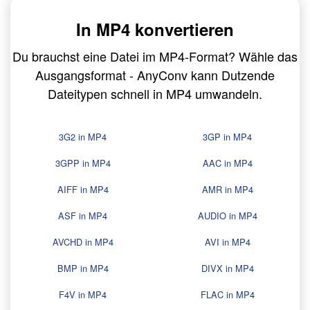
In MP4 konvertieren
Du brauchst eine Datei im MP4-Format? Wähle das
Ausgangsformat - AnyConv kann Dutzende
Dateitypen schnell in MP4 umwandeln.
3G2 in MP4
3GP in MP4
3GPP in MP4
AAC in MP4
AIFF in MP4
AMR in MP4
ASF in MP4
AUDIO in MP4
AVCHD in MP4
AVI in MP4
BMP in MP4
DIVX in MP4
F4V in MP4
FLAC in MP4