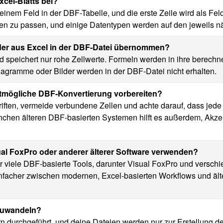
xcel-Blatts bei?
 einem Feld in der DBF-Tabelle, und die erste Zeile wird als 
n zu passen, und einige Datentypen werden auf den jeweils n
der aus Excel in der DBF-Datei übernommen?
nd speichert nur rohe Zellwerte. Formeln werden in ihre berec
Diagramme oder Bilder werden in der DBF-Datei nicht erhalten.
estmögliche DBF-Konvertierung vorbereiten?
hriften, vermeide verbundene Zellen und achte darauf, dass jede
manchen älteren DBF-basierten Systemen hilft es außerdem, Ak
sual FoxPro oder anderer älterer Software verwenden?
r viele DBF-basierte Tools, darunter Visual FoxPro und verschi
facher zwischen modernen, Excel-basierten Workflows und älte
mzuwandeln?
rn durchgeführt, und deine Dateien werden nur zur Erstellung d