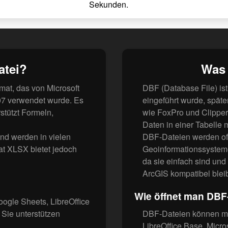
Sekunden.
atei?
Was 
rmat, das von Microsoft
DBF (Database File) is
07 verwendet wurde. Es
eingeführt wurde, spä
rstützt Formeln,
wie FoxPro und Clipper
Daten in einer Tabelle 
und werden in vielen
DBF-Dateien werden oft
t XLSX bietet jedoch
Geoinformationssysteme
da sie einfach sind und
ArcGIS kompatibel blei
Wie öffnet man DBF
oogle Sheets, LibreOffice
Sie unterstützen
DBF-Dateien können mi
LibreOffice Base, Micro