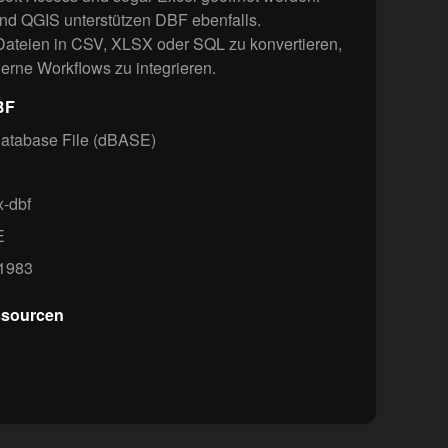
nd QGIS unterstützen DBF ebenfalls.
-Dateien in CSV, XLSX oder SQL zu konvertieren,
erne Workflows zu integrieren.
BF
atabase File (dBASE)
x-dbf
E
1983
ssourcen