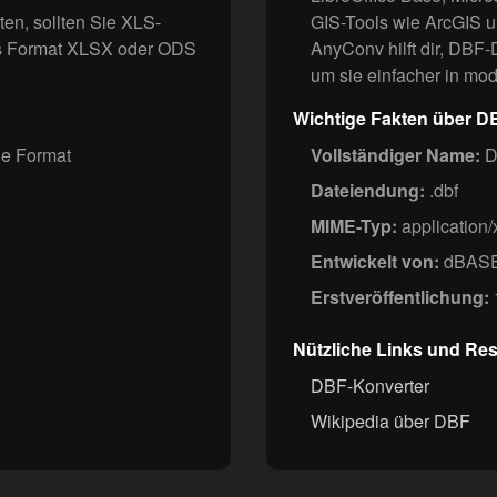
ten, sollten Sie XLS-
GIS-Tools wie ArcGIS u
das Format XLSX oder ODS
AnyConv hilft dir, DBF
um sie einfacher in mod
Wichtige Fakten über D
le Format
Vollständiger Name:
D
Dateiendung:
.dbf
MIME-Typ:
application/
Entwickelt von:
dBAS
Erstveröffentlichung:
Nützliche Links und Re
DBF-Konverter
Wikipedia über DBF