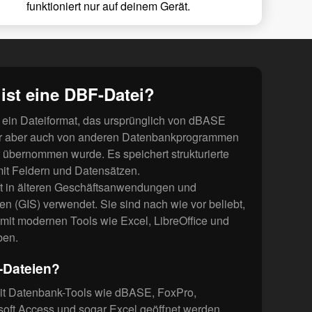
funktioniert nur auf deinem Gerät.
ist eine DBF-Datei?
t ein Dateiformat, das ursprünglich von dBASE
ter aber auch von anderen Datenbankprogrammen
 übernommen wurde. Es speichert strukturierte
mit Feldern und Datensätzen.
 in älteren Geschäfts­anwendungen und
n (GIS) verwendet. Sie sind nach wie vor beliebt,
 mit modernen Tools wie Excel, LibreOffice und
ben.
-Dateien?
t Datenbank-Tools wie dBASE, FoxPro,
soft Access und sogar Excel geöffnet werden.