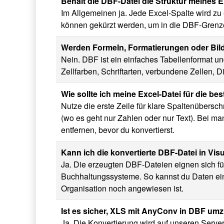
Behält die DBF-Datei die Struktur meines E
Im Allgemeinen ja. Jede Excel-Spalte wird zu
können gekürzt werden, um in die DBF-Grenze
Werden Formeln, Formatierungen oder Bil
Nein. DBF ist ein einfaches Tabellenformat u
Zellfarben, Schriftarten, verbundene Zellen, 
Wie sollte ich meine Excel-Datei für die b
Nutze die erste Zeile für klare Spaltenübersc
(wo es geht nur Zahlen oder nur Text). Bei 
entfernen, bevor du konvertierst.
Kann ich die konvertierte DBF-Datei in Vi
Ja. Die erzeugten DBF-Dateien eignen sich fü
Buchhaltungssysteme. So kannst du Daten ein
Organisation noch angewiesen ist.
Ist es sicher, XLS mit AnyConv in DBF u
Ja. Die Konvertierung wird auf unseren Serve