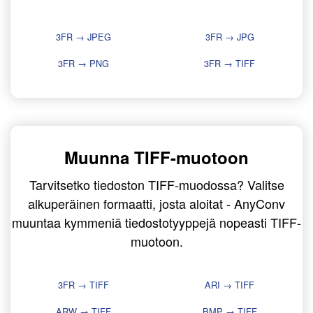
3FR → JPEG
3FR → JPG
3FR → PNG
3FR → TIFF
Muunna TIFF-muotoon
Tarvitsetko tiedoston TIFF-muodossa? Valitse
alkuperäinen formaatti, josta aloitat - AnyConv
muuntaa kymmeniä tiedostotyyppejä nopeasti TIFF-
muotoon.
3FR → TIFF
ARI → TIFF
ARW → TIFF
BMP → TIFF