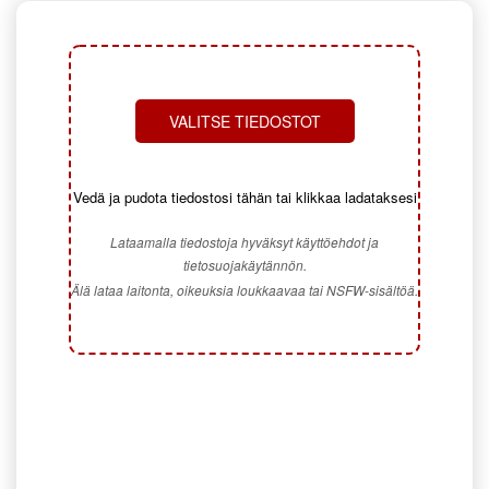
VALITSE TIEDOSTOT
Vedä ja pudota tiedostosi tähän tai klikkaa ladataksesi
Lataamalla tiedostoja hyväksyt käyttöehdot ja
tietosuojakäytännön.
Älä lataa laitonta, oikeuksia loukkaavaa tai NSFW-sisältöä.