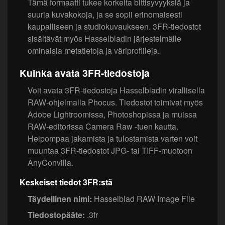
Tämä formaatti tukee korkeita bittisyvyyksiä ja
suuria kuvakokoja, ja se sopii erinomaisesti
kaupalliseen ja studiokuvaukseen. 3FR-tiedostot
sisältävät myös Hasselbladin järjestelmälle
ominaisia metatietoja ja väriprofiileja.
Kuinka avata 3FR-tiedostoja
Voit avata 3FR-tiedostoja Hasselbladin virallisella
RAW-ohjelmalla Phocus. Tiedostot toimivat myös
Adobe Lightroomissa, Photoshopissa ja muissa
RAW-editorissa Camera Raw -tuen kautta.
Helpompaa jakamista ja tulostamista varten voit
muuntaa 3FR-tiedostot JPG- tai TIFF-muotoon
AnyConvilla.
Keskeiset tiedot 3FR:stä
Täydellinen nimi:
Hasselblad RAW Image File
Tiedostopääte:
.3fr