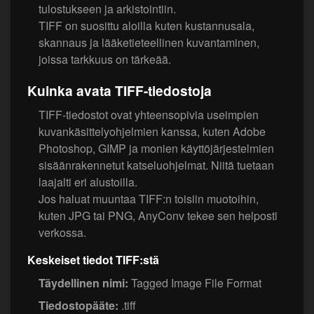
tulostukseen ja arkistointiin.
TIFF on suosittu aloilla kuten kustannusala,
skannaus ja lääketieteellinen kuvantaminen,
joissa tarkkuus on tärkeää.
Kuinka avata TIFF-tiedostoja
TIFF-tiedostot ovat yhteensopivia useimpien
kuvankäsittelyohjelmien kanssa, kuten Adobe
Photoshop, GIMP ja monien käyttöjärjestelmien
sisäänrakennetut katseluohjelmat. Niitä tuetaan
laajalti eri alustoilla.
Jos haluat muuntaa TIFF:n toisiin muotoihin,
kuten JPG tai PNG, AnyConv tekee sen helposti
verkossa.
Keskeiset tiedot TIFF:stä
Täydellinen nimi:
Tagged Image File Format
Tiedostopääte:
.tiff