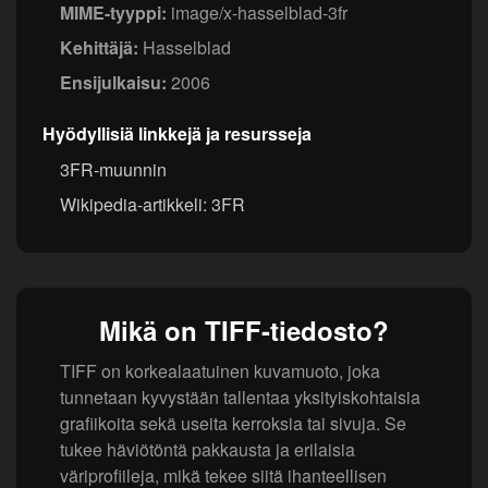
MIME-tyyppi:
image/x-hasselblad-3fr
Kehittäjä:
Hasselblad
Ensijulkaisu:
2006
Hyödyllisiä linkkejä ja resursseja
3FR-muunnin
Wikipedia-artikkeli: 3FR
Mikä on TIFF-tiedosto?
TIFF on korkealaatuinen kuvamuoto, joka
tunnetaan kyvystään tallentaa yksityiskohtaisia
grafiikoita sekä useita kerroksia tai sivuja. Se
tukee häviötöntä pakkausta ja erilaisia
väriprofiileja, mikä tekee siitä ihanteellisen