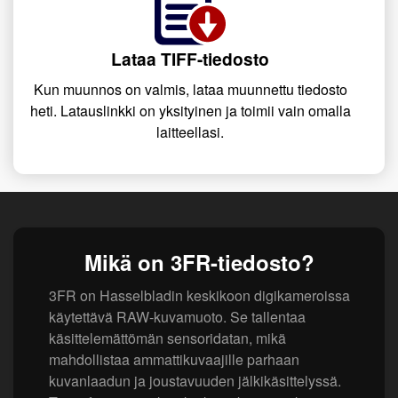
Lataa TIFF-tiedosto
Kun muunnos on valmis, lataa muunnettu tiedosto
heti. Latauslinkki on yksityinen ja toimii vain omalla
laitteellasi.
Mikä on 3FR-tiedosto?
3FR on Hasselbladin keskikoon digikameroissa
käytettävä RAW-kuvamuoto. Se tallentaa
käsittelemättömän sensoridatan, mikä
mahdollistaa ammattikuvaajille parhaan
kuvanlaadun ja joustavuuden jälkikäsittelyssä.