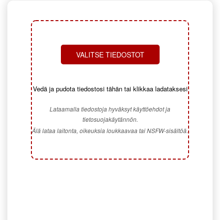
VALITSE TIEDOSTOT
Vedä ja pudota tiedostosi tähän tai klikkaa ladataksesi
Lataamalla tiedostoja hyväksyt käyttöehdot ja
tietosuojakäytännön.
Älä lataa laitonta, oikeuksia loukkaavaa tai NSFW-sisältöä.