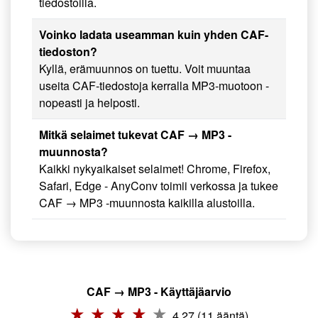
tiedostoilla.
Voinko ladata useamman kuin yhden CAF-
tiedoston?
Kyllä, erämuunnos on tuettu. Voit muuntaa
useita CAF-tiedostoja kerralla MP3-muotoon -
nopeasti ja helposti.
Mitkä selaimet tukevat CAF → MP3 -
muunnosta?
Kaikki nykyaikaiset selaimet! Chrome, Firefox,
Safari, Edge - AnyConv toimii verkossa ja tukee
CAF → MP3 -muunnosta kaikilla alustoilla.
CAF → MP3 - Käyttäjäarvio
4.27 (11 ääntä)