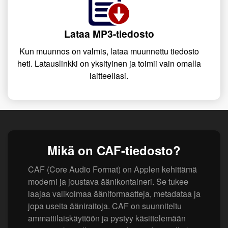
Lataa MP3-tiedosto
Kun muunnos on valmis, lataa muunnettu tiedosto
heti. Latauslinkki on yksityinen ja toimii vain omalla
laitteellasi.
Mikä on CAF-tiedosto?
CAF (Core Audio Format) on Applen kehittämä
moderni ja joustava äänikontaineri. Se tukee
laajaa valikoimaa ääniformaatteja, metadataa ja
jopa useita ääniraitoja. CAF on suunniteltu
ammattilaiskäyttöön ja pystyy käsittelemään