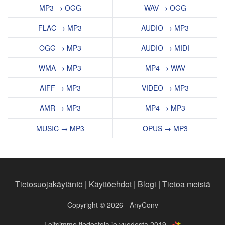
MP3 → OGG
WAV → OGG
FLAC → MP3
AUDIO → MP3
OGG → MP3
AUDIO → MIDI
WMA → MP3
MP4 → WAV
AIFF → MP3
VIDEO → MP3
AMR → MP3
MP4 → MP3
MUSIC → MP3
OPUS → MP3
Tietosuojakäytäntö
|
Käyttöehdot
|
Blogi
|
Tietoa meistä
Copyright © 2026 - AnyConv
Loitsimme tiedostoja jo vuodesta 2019