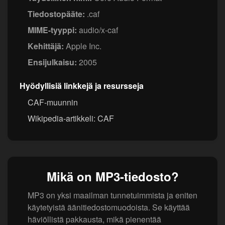
Tiedostopääte:
.caf
MIME-tyyppi:
audio/x-caf
Kehittäjä:
Apple Inc.
Ensijulkaisu:
2005
Hyödyllisiä linkkejä ja resursseja
CAF-muunnin
Wikipedia-artikkeli: CAF
Mikä on MP3-tiedosto?
MP3 on yksi maailman tunnetuimmista ja eniten
käytetyistä äänitiedostomuodoista. Se käyttää
häviöllistä pakkausta, mikä pienentää