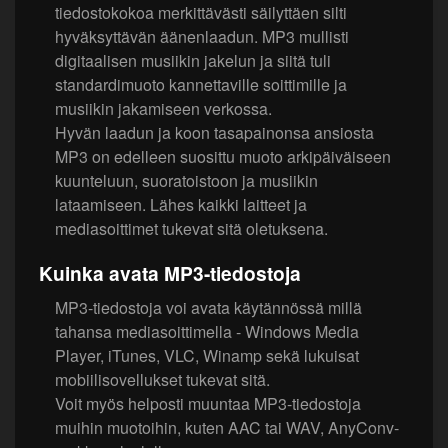
tiedostokokoa merkittävästi säilyttäen silti
hyväksyttävän äänenlaadun. MP3 mullisti
digitaalisen musiikin jakelun ja siitä tuli
standardimuoto kannettaville soittimille ja
musiikin jakamiseen verkossa.
Hyvän laadun ja koon tasapainonsa ansiosta
MP3 on edelleen suosittu muoto arkipäiväiseen
kuunteluun, suoratoistoon ja musiikin
lataamiseen. Lähes kaikki laitteet ja
mediasoittimet tukevat sitä oletuksena.
Kuinka avata MP3-tiedostoja
MP3-tiedostoja voi avata käytännössä millä
tahansa mediasoittimella - Windows Media
Player, iTunes, VLC, Winamp sekä lukuisat
mobiilisovellukset tukevat sitä.
Voit myös helposti muuntaa MP3-tiedostoja
muihin muotoihin, kuten AAC tai WAV, AnyConv-