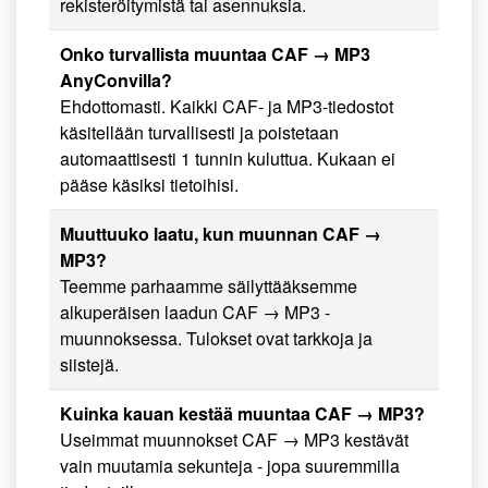
rekisteröitymistä tai asennuksia.
Onko turvallista muuntaa CAF → MP3
AnyConvilla?
Ehdottomasti. Kaikki CAF- ja MP3-tiedostot
käsitellään turvallisesti ja poistetaan
automaattisesti 1 tunnin kuluttua. Kukaan ei
pääse käsiksi tietoihisi.
Muuttuuko laatu, kun muunnan CAF →
MP3?
Teemme parhaamme säilyttääksemme
alkuperäisen laadun CAF → MP3 -
muunnoksessa. Tulokset ovat tarkkoja ja
siistejä.
Kuinka kauan kestää muuntaa CAF → MP3?
Useimmat muunnokset CAF → MP3 kestävät
vain muutamia sekunteja - jopa suuremmilla