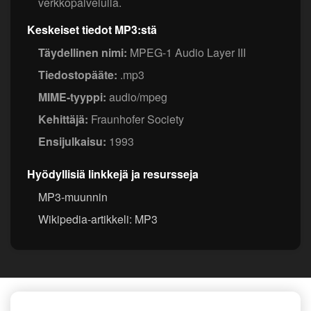
verkkopalvelulla.
Keskeiset tiedot MP3:stä
Täydellinen nimi:
MPEG-1 Audio Layer III
Tiedostopääte:
.mp3
MIME-tyyppi:
audio/mpeg
Kehittäjä:
Fraunhofer Society
Ensijulkaisu:
1993
Hyödyllisiä linkkejä ja resursseja
MP3-muunnin
Wikipedia-artikkeli: MP3