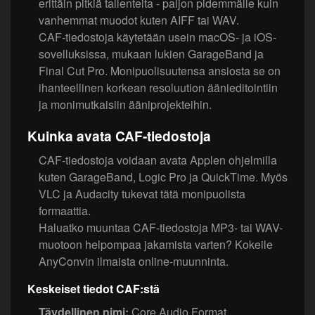
erittäin pitkiä tallenteita - paljon pidemmälle kuin
vanhemmat muodot kuten AIFF tai WAV.
CAF-tiedostoja käytetään usein macOS- ja iOS-
sovelluksissa, mukaan lukien GarageBand ja
Final Cut Pro. Monipuolisuutensa ansiosta se on
ihanteellinen korkean resoluution äänieditointiin
ja monimutkaisiin ääniprojekteihin.
Kuinka avata CAF-tiedostoja
CAF-tiedostoja voidaan avata Applen ohjelmilla
kuten GarageBand, Logic Pro ja QuickTime. Myös
VLC ja Audacity tukevat tätä monipuolista
formaattia.
Haluatko muuntaa CAF-tiedostoja MP3- tai WAV-
muotoon helpompaa jakamista varten? Kokeile
AnyConvin ilmaista online-muunninta.
Keskeiset tiedot CAF:stä
Täydellinen nimi:
Core Audio Format