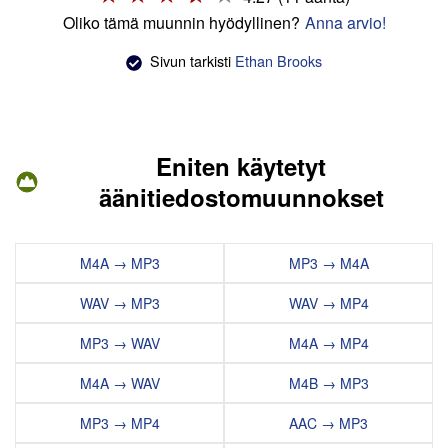
Oliko tämä muunnin hyödyllinen?
Anna arvio!
Sivun tarkisti
Ethan Brooks
Eniten käytetyt
äänitiedostomuunnokset
M4A → MP3
MP3 → M4A
WAV → MP3
WAV → MP4
MP3 → WAV
M4A → MP4
M4A → WAV
M4B → MP3
MP3 → MP4
AAC → MP3