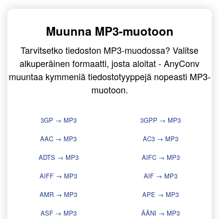
Muunna MP3-muotoon
Tarvitsetko tiedoston MP3-muodossa? Valitse
alkuperäinen formaatti, josta aloitat - AnyConv
muuntaa kymmeniä tiedostotyyppejä nopeasti MP3-
muotoon.
3GP → MP3
3GPP → MP3
AAC → MP3
AC3 → MP3
ADTS → MP3
AIFC → MP3
AIFF → MP3
AIF → MP3
AMR → MP3
APE → MP3
ASF → MP3
ÄÄNI → MP3