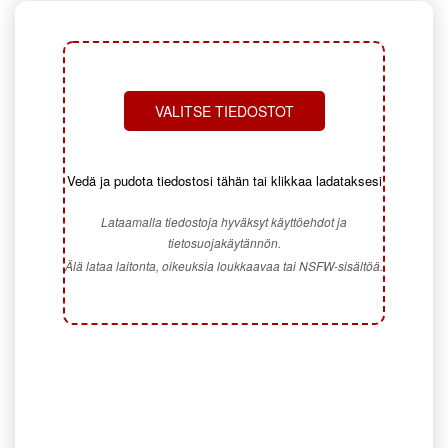
VALITSE TIEDOSTOT
Vedä ja pudota tiedostosi tähän tai klikkaa ladataksesi
Lataamalla tiedostoja hyväksyt käyttöehdot ja
tietosuojakäytännön.
Älä lataa laitonta, oikeuksia loukkaavaa tai NSFW-sisältöä.