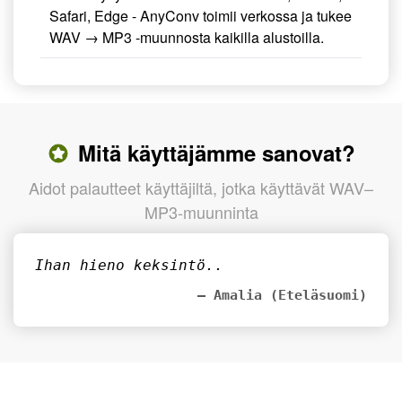
Safari, Edge - AnyConv toimii verkossa ja tukee
WAV → MP3 -muunnosta kaikilla alustoilla.
Mitä käyttäjämme sanovat?
Aidot palautteet käyttäjiltä, jotka käyttävät WAV–
MP3-muunninta
Ihan hieno keksintö..
– Amalia (Eteläsuomi)