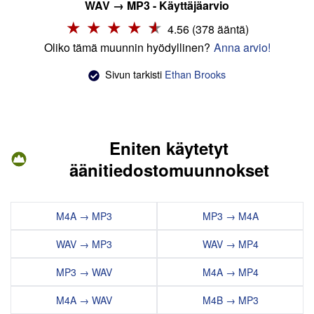
WAV → MP3 - Käyttäjäarvio
4.56 (378 ääntä)
Oliko tämä muunnin hyödyllinen?
Anna arvio!
Sivun tarkisti
Ethan Brooks
Eniten käytetyt
äänitiedostomuunnokset
M4A → MP3
MP3 → M4A
WAV → MP3
WAV → MP4
MP3 → WAV
M4A → MP4
M4A → WAV
M4B → MP3