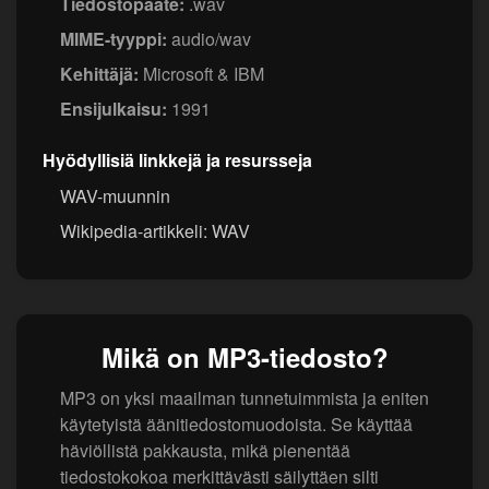
Tiedostopääte:
.wav
MIME-tyyppi:
audio/wav
Kehittäjä:
Microsoft & IBM
Ensijulkaisu:
1991
Hyödyllisiä linkkejä ja resursseja
WAV-muunnin
Wikipedia-artikkeli: WAV
Mikä on MP3-tiedosto?
MP3 on yksi maailman tunnetuimmista ja eniten
käytetyistä äänitiedostomuodoista. Se käyttää
häviöllistä pakkausta, mikä pienentää
tiedostokokoa merkittävästi säilyttäen silti