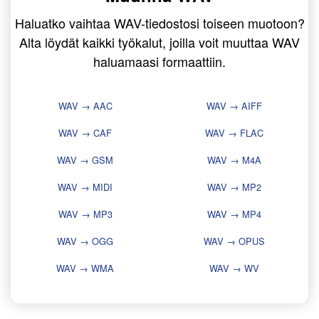
Haluatko vaihtaa WAV-tiedostosi toiseen muotoon?
Alta löydät kaikki työkalut, joilla voit muuttaa WAV
haluamaasi formaattiin.
WAV → AAC
WAV → AIFF
WAV → CAF
WAV → FLAC
WAV → GSM
WAV → M4A
WAV → MIDI
WAV → MP2
WAV → MP3
WAV → MP4
WAV → OGG
WAV → OPUS
WAV → WMA
WAV → WV