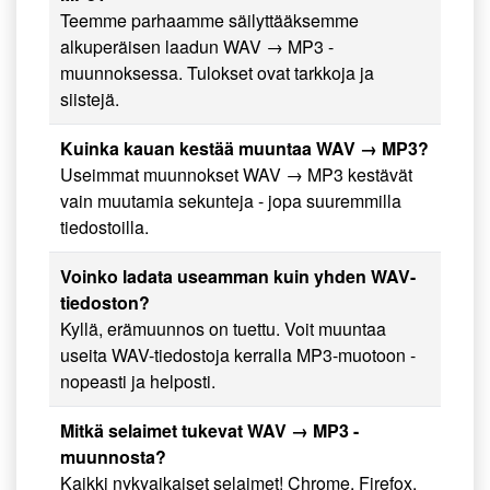
Teemme parhaamme säilyttääksemme
alkuperäisen laadun WAV → MP3 -
muunnoksessa. Tulokset ovat tarkkoja ja
siistejä.
Kuinka kauan kestää muuntaa WAV → MP3?
Useimmat muunnokset WAV → MP3 kestävät
vain muutamia sekunteja - jopa suuremmilla
tiedostoilla.
Voinko ladata useamman kuin yhden WAV-
tiedoston?
Kyllä, erämuunnos on tuettu. Voit muuntaa
useita WAV-tiedostoja kerralla MP3-muotoon -
nopeasti ja helposti.
Mitkä selaimet tukevat WAV → MP3 -
muunnosta?
Kaikki nykyaikaiset selaimet! Chrome, Firefox,