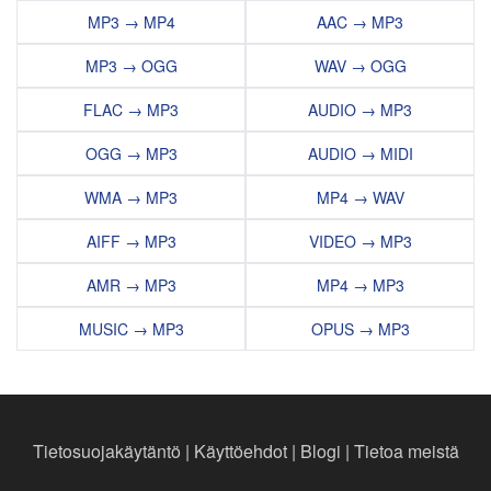
MP3 → MP4
AAC → MP3
MP3 → OGG
WAV → OGG
FLAC → MP3
AUDIO → MP3
OGG → MP3
AUDIO → MIDI
WMA → MP3
MP4 → WAV
AIFF → MP3
VIDEO → MP3
AMR → MP3
MP4 → MP3
MUSIC → MP3
OPUS → MP3
Tietosuojakäytäntö
|
Käyttöehdot
|
Blogi
|
Tietoa meistä