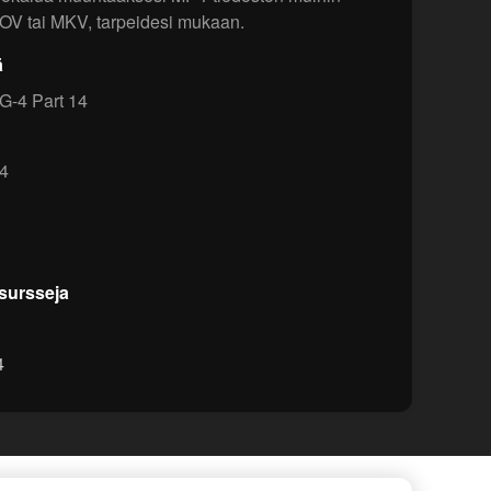
MOV tai MKV, tarpeidesi mukaan.
ä
-4 Part 14
4
esursseja
4