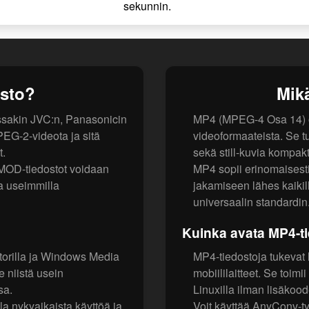
sekunnin.
sto?
Mik
ssakin JVC:n, Panasonicin
MP4 (MPEG-4 Osa 14) on
PEG-2-videota ja sitä
videoformaateista. Se tu
t.
sekä still-kuvia kompak
 MOD-tiedostot voidaan
MP4 sopii erinomaisesti
a useimmilla
jakamiseen lähes kaikilla
universaalin standardin
Kuinka avata MP4-t
torilla ja Windows Media
MP4-tiedostoja tukevat 
 niistä usein
mobiililaitteet. Se toimi
sa.
Linuxilla ilman lisäkoo
 nykyaikaista käyttöä ja
Voit käyttää AnyConv-t