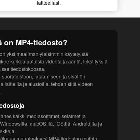
laitteellasi.
ä on MP4-tiedosto?
 yksi maailman yleisimmin käytetyistä
kee korkealaatuista videota ja ääntä, tekstityksiä
tissa tiedostokoossa.
 suoratoistoon, lataamiseen ja sisällön
 laitteilla ja alustoilla, tehden siitä videon
.
iedostoja
lähes kaikki mediasoittimet, selaimet ja
i Windowsilla, macOS:llä, iOS:llä, Androidilla ja
dekkeja.
yökalua muuntaaksesi MP4-tiedoston muihin