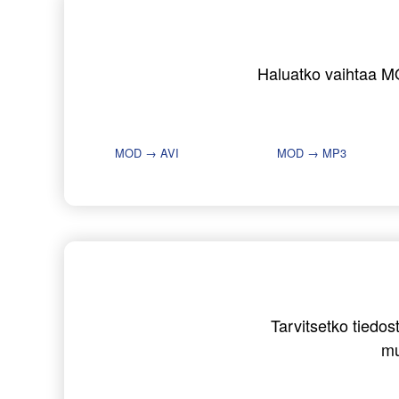
Haluatko vaihtaa MOD
MOD → AVI
MOD → MP3
Tarvitsetko tiedo
mu