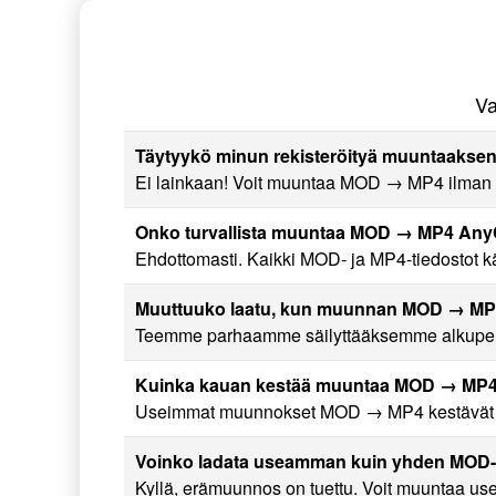
Va
Täytyykö minun rekisteröityä muuntaaksen
Ei lainkaan! Voit muuntaa MOD → MP4 ilman re
Onko turvallista muuntaa MOD → MP4 Any
Ehdottomasti. Kaikki MOD- ja MP4-tiedostot käsi
Muuttuuko laatu, kun muunnan MOD → M
Teemme parhaamme säilyttääksemme alkuperäi
Kuinka kauan kestää muuntaa MOD → MP
Useimmat muunnokset MOD → MP4 kestävät vai
Voinko ladata useamman kuin yhden MOD-
Kyllä, erämuunnos on tuettu. Voit muuntaa use