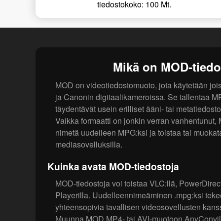
tiedostokoko: 100 Mt.
Mikä on MOD-tiedo
MOD on videotiedostomuoto, jota käytetään joi
ja Canonin digitaalikameroissa. Se tallentaa M
täydentävät usein erilliset ääni- tai metatiedosto
Vaikka formaatti on jonkin verran vanhentunut,
nimetä uudelleen MPG:ksi ja toistaa tai muokat
mediasovelluksilla.
Kuinka avata MOD-tiedostoja
MOD-tiedostoja voi toistaa VLC:llä, PowerDirec
Playerilla. Uudelleennimeäminen .mpg:ksi tekee
yhteensopivia tavallisen videosovellusten kans
Muunna MOD MP4- tai AVI-muotoon AnyConvilla