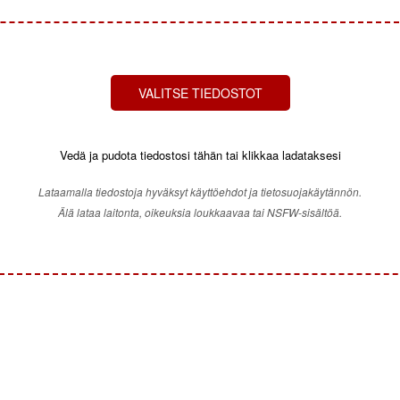
VALITSE TIEDOSTOT
Vedä ja pudota tiedostosi tähän tai klikkaa ladataksesi
Lataamalla tiedostoja hyväksyt käyttöehdot ja tietosuojakäytännön.
Älä lataa laitonta, oikeuksia loukkaavaa tai NSFW-sisältöä.