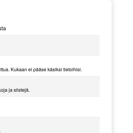
sta
ttua. Kukaan ei pääse käsiksi tietoihisi.
 ja siistejä.
.