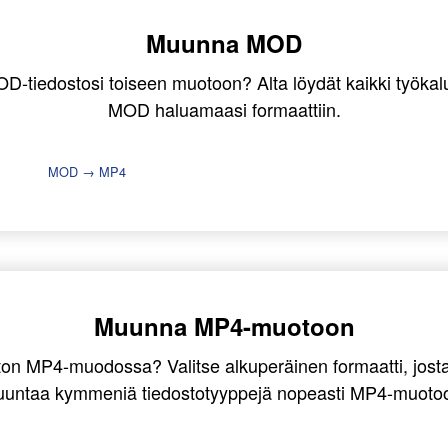
Muunna MOD
-tiedostosi toiseen muotoon? Alta löydät kaikki työkalut
MOD haluamaasi formaattiin.
MOD → MP4
Muunna MP4-muotoon
ston MP4-muodossa? Valitse alkuperäinen formaatti, josta
untaa kymmeniä tiedostotyyppejä nopeasti MP4-muoto