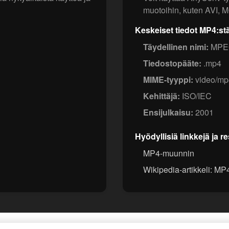
muotoihin, kuten AVI, 
Keskeiset tiedot MP4:st
Täydellinen nimi:
MPEG
Tiedostopääte:
.mp4
MIME-tyyppi:
video/mp
Kehittäjä:
ISO/IEC
Ensijulkaisu:
2001
Hyödyllisiä linkkejä ja r
MP4-muunnin
Wikipedia-artikkeli: MP