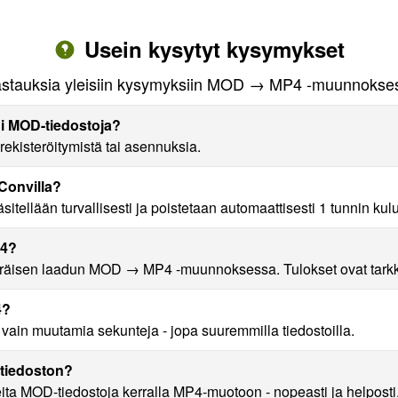
Usein kysytyt kysymykset
stauksia yleisiin kysymyksiin MOD → MP4 -muunnokse
i MOD-tiedostoja?
kisteröitymistä tai asennuksia.
Convilla?
tellään turvallisesti ja poistetaan automaattisesti 1 tunnin kulu
P4?
sen laadun MOD → MP4 -muunnoksessa. Tulokset ovat tarkkoja
4?
n muutamia sekunteja - jopa suuremmilla tiedostoilla.
tiedoston?
ita MOD-tiedostoja kerralla MP4-muotoon - nopeasti ja helposti