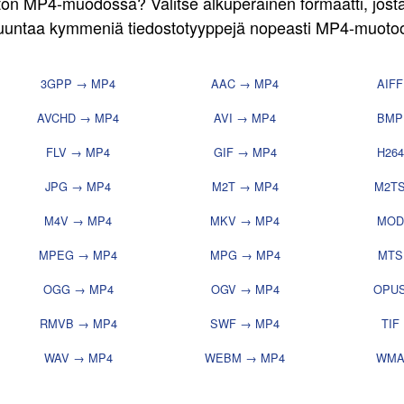
ston MP4-muodossa? Valitse alkuperäinen formaatti, josta
untaa kymmeniä tiedostotyyppejä nopeasti MP4-muoto
3GPP → MP4
AAC → MP4
AIF
AVCHD → MP4
AVI → MP4
BMP
FLV → MP4
GIF → MP4
H26
JPG → MP4
M2T → MP4
M2T
M4V → MP4
MKV → MP4
MOD
MPEG → MP4
MPG → MP4
MTS
OGG → MP4
OGV → MP4
OPUS
RMVB → MP4
SWF → MP4
TIF
WAV → MP4
WEBM → MP4
WMA