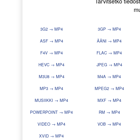
Tarvitsetko tiedo
mu
3G2 → MP4
3GP → MP4
ASF → MP4
ÄÄNI → MP4
F4V → MP4
FLAC → MP4
HEVC → MP4
JPEG → MP4
M3U8 → MP4
M4A → MP4
MP3 → MP4
MPEG2 → MP4
MUSIIKKI → MP4
MXF → MP4
POWERPOINT → MP4
RM → MP4
VIDEO → MP4
VOB → MP4
XVID → MP4