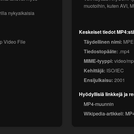
muotoihin, kuten AVI, 
la nykyaikaisia
Keskeiset tiedot MP4:st
p Video File
Täydellinen nimi:
MPEG
Tiedostopääte:
.mp4
MIME-tyyppi:
video/mp
Kehittäjä:
ISO/IEC
Ensijulkaisu:
2001
Hyödyllisiä linkkejä ja r
MP4-muunnin
Wikipedia-artikkeli: MP