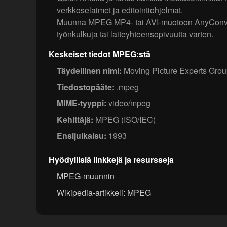
verkkoselaimet ja editointiohjelmat.
Muunna MPEG MP4- tai AVI-muotoon AnyConvil
työnkulkuja tai laiteyhteensopivuutta varten.
Keskeiset tiedot MPEG:stä
Täydellinen nimi:
Moving Picture Experts Grou
Tiedostopääte:
.mpeg
MIME-tyyppi:
video/mpeg
Kehittäjä:
MPEG (ISO/IEC)
Ensijulkaisu:
1993
Hyödyllisiä linkkejä ja resursseja
MPEG-muunnin
Wikipedia-artikkeli: MPEG