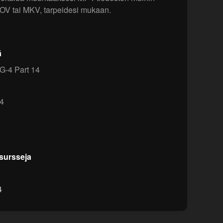
MOV tai MKV, tarpeidesi mukaan.
ä
-4 Part 14
4
esursseja
4