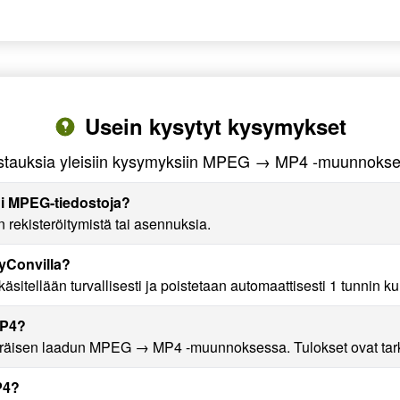
Usein kysytyt kysymykset
stauksia yleisiin kysymyksiin MPEG → MP4 -muunnokse
i MPEG-tiedostoja?
ekisteröitymistä tai asennuksia.
yConvilla?
itellään turvallisesti ja poistetaan automaattisesti 1 tunnin kul
MP4?
sen laadun MPEG → MP4 -muunnoksessa. Tulokset ovat tarkko
P4?