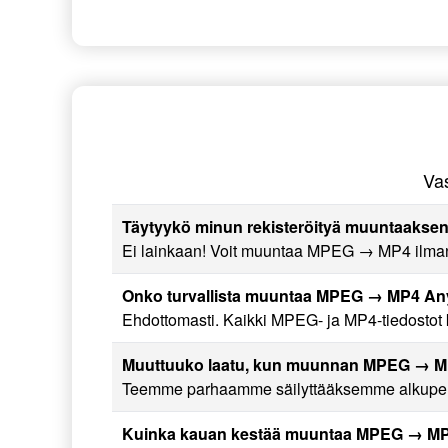
Va
Täytyykö minun rekisteröityä muuntaaksen
Ei lainkaan! Voit muuntaa MPEG → MP4 ilman r
Onko turvallista muuntaa MPEG → MP4 An
Ehdottomasti. Kaikki MPEG- ja MP4-tiedostot käs
Muuttuuko laatu, kun muunnan MPEG → 
Teemme parhaamme säilyttääksemme alkuperäi
Kuinka kauan kestää muuntaa MPEG → M