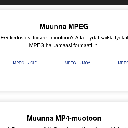
Muunna MPEG
G-tiedostosi toiseen muotoon? Alta löydät kaikki työkalut
MPEG haluamaasi formaattiin.
MPEG → GIF
MPEG → MOV
MPEG
Muunna MP4-muotoon