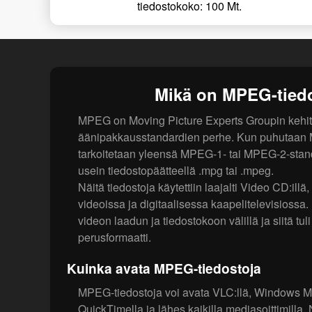
tiedostokoko: 100 Mt.
Mikä on MPEG-tied
MPEG on Moving Picture Experts Groupin kehit
äänipakkausstandardien perhe. Kun puhutaan M
tarkoitetaan yleensä MPEG-1- tai MPEG-2-stand
usein tiedostopäätteellä .mpg tai .mpeg.
Näitä tiedostoja käytettiin laajalti Video CD:illä,
videoissa ja digitaalisessa kaapelitelevisiossa
videon laadun ja tiedostokoon välillä ja siitä tul
perusformaatti.
Kuinka avata MPEG-tiedostoja
MPEG-tiedostoja voi avata VLC:llä, Windows Me
QuickTimella ja lähes kaikilla mediasoittimilla.