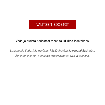
VALITSE TIEDOSTOT
Vedä ja pudota tiedostosi tähän tai klikkaa ladataksesi
Lataamalla tiedostoja hyväksyt käyttöehdot ja tietosuojakäytännön.
Älä lataa laitonta, oikeuksia loukkaavaa tai NSFW-sisältöä.