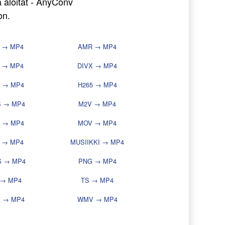
 aloitat - AnyConv
on.
F → MP4
AMR → MP4
 → MP4
DIVX → MP4
4 → MP4
H265 → MP4
S → MP4
M2V → MP4
 → MP4
MOV → MP4
 → MP4
MUSIIKKI → MP4
 → MP4
PNG → MP4
 → MP4
TS → MP4
 → MP4
WMV → MP4