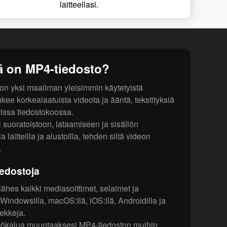
laitteellasi.
ä on MP4-tiedosto?
 yksi maailman yleisimmin käytetyistä
kee korkealaatuista videota ja ääntä, tekstityksiä
tissa tiedostokoossa.
 suoratoistoon, lataamiseen ja sisällön
 laitteilla ja alustoilla, tehden siitä videon
.
iedostoja
lähes kaikki mediasoittimet, selaimet ja
i Windowsilla, macOS:llä, iOS:llä, Androidilla ja
dekkeja.
yökalua muuntaaksesi MP4-tiedoston muihin