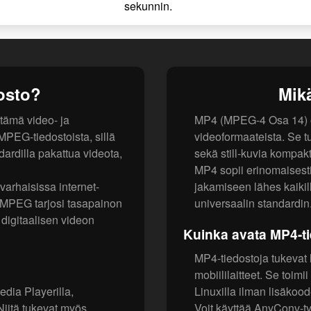
sekunnin.
osto?
Mik
tämä video- ja
MP4 (MPEG-4 Osa 14) on
PEG-tiedostoista, sillä
videoformaateista. Se tu
ardilla pakattua videota,
sekä still-kuvia kompak
MP4 sopii erinomaisesti
 varhaisissa internet-
jakamiseen lähes kaikilla
. MPEG tarjosi tasapainon
universaalin standardin
i digitaalisen videon
Kuinka avata MP4-t
MP4-tiedostoja tukevat 
mobiililaitteet. Se toimi
dia Playerilla,
Linuxilla ilman lisäkoo
 Niitä tukevat myös
Voit käyttää AnyConv-t