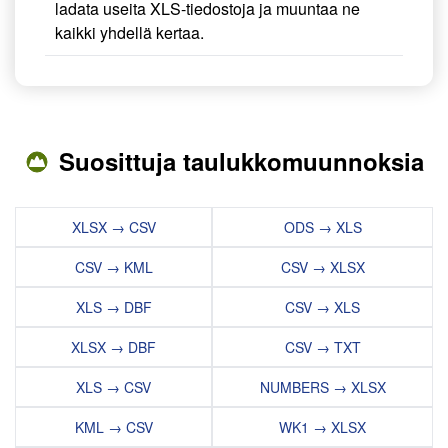
ladata useita XLS-tiedostoja ja muuntaa ne
kaikki yhdellä kertaa.
Suosittuja taulukkomuunnoksia
XLSX → CSV
ODS → XLS
CSV → KML
CSV → XLSX
XLS → DBF
CSV → XLS
XLSX → DBF
CSV → TXT
XLS → CSV
NUMBERS → XLSX
KML → CSV
WK1 → XLSX