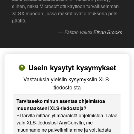
siihen, miksi Microsoft otti käyttöön turvallisemman
XLSX-muodon, jossa makrot ovat oletuksena pois
päältä.
— Faktan valitsi
Ethan Brooks
Usein kysytyt kysymykset
Vastauksia yleisiin kysymyksiin XLS-
tiedostoista
Tarvitseeko minun asentaa ohjelmistoa
muuntaakseni XLS-tiedostoja?
Ei tarvita mitään ylimääräistä ohjelmistoa. Lataa
vain XLS-tiedostosi AnyConviin, me
muunname ne palvelimillamme ja voit ladata