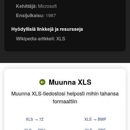
Kehittäjä:
Microsoft
Ensijulkaisu:
1987
Hyödyllisiä linkkejä ja resursseja
Wikipedia-artikkeli: XLS
Muunna XLS
Muunna XLS-tiedostosi helposti mihin tahansa
formaattiin
XLS → 7Z
XLS → BMP