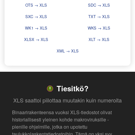
OTS → XLS
SDC → XLS
SXC → XLS
TXT → XLS
WK1 → XLS
WKS → XLS
XLSX → XLS
XLT → XLS
XML → XLS
Tiesitkö?
XLS saattoi piilottaa muutakin kuin numeroita
Binaarirakenteensa vuoksi XLS-tiedostot olivat
historiallisesti yleinen kohde makroviruksille -
pienille ohjelmille, jotka on upotettu
taulukkolaskentatiedostoihin. Tämä on yksi syy