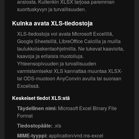
ansiosta. Kuitenkin XLSX tarjoaa paremman
suorituskyvyn ja turvallisuuden.
Kuinka avata XLS-tiedostoja
XLS-tiedostoja voi avata Microsoft Excelillä,
Google Sheetsillä, LibreOffice Calcilla ja muilla
taulukkolaskentaohjelmilla. Ne tukevat kaavioita,
kaavoja ja erilaisia muotoiluja.
Yhteensopivuuden ja turvallisuuden
varmistamiseksi XLS kannattaa muuntaa XLSX-
tai ODS-muotoon AnyConvin avulla tai suoraan
Excelissä.
Keskeiset tiedot XLS:stä
Täydellinen nimi:
Microsoft Excel Binary File
Format
Tiedostopääte:
.xls
MIME-tyyppi:
application/vnd.ms-excel