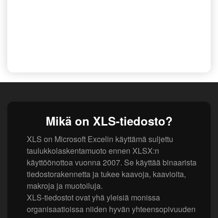
Mikä on XLS-tiedosto?
XLS on Microsoft Excelin käyttämä suljettu
taulukkolaskentamuoto ennen XLSX:n
käyttöönottoa vuonna 2007. Se käyttää binaarista
tiedostorakennetta ja tukee kaavoja, kaavioita,
makroja ja muotoiluja.
XLS-tiedostot ovat yhä yleisiä monissa
organisaatioissa niiden hyvän yhteensopivuuden