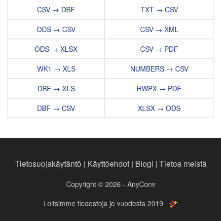
CSV → DBF
TXT → CSV
ODS → CSV
CSV → XML
ODS → XLSX
CSV → PDF
WK1 → XLS
NUMBERS → CSV
DBF → XLS
HWPX → PDF
DBF → CSV
XLSX → ODS
Tietosuojakäytäntö
|
Käyttöehdot
|
Blogi
|
Tietoa meistä
Copyright © 2026 - AnyConv
Loitsimme tiedostoja jo vuodesta 2019