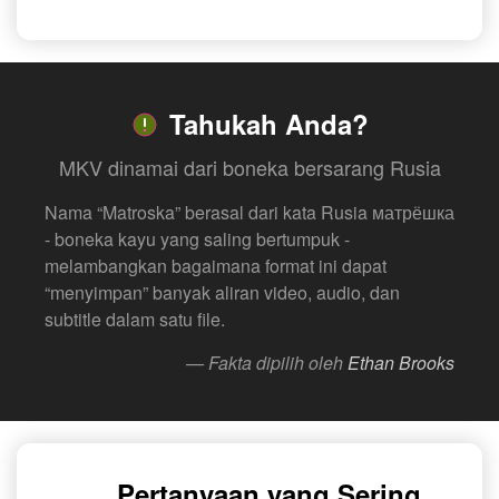
Tahukah Anda?
MKV dinamai dari boneka bersarang Rusia
Nama “Matroska” berasal dari kata Rusia матрёшка
- boneka kayu yang saling bertumpuk -
melambangkan bagaimana format ini dapat
“menyimpan” banyak aliran video, audio, dan
subtitle dalam satu file.
— Fakta dipilih oleh
Ethan Brooks
Pertanyaan yang Sering