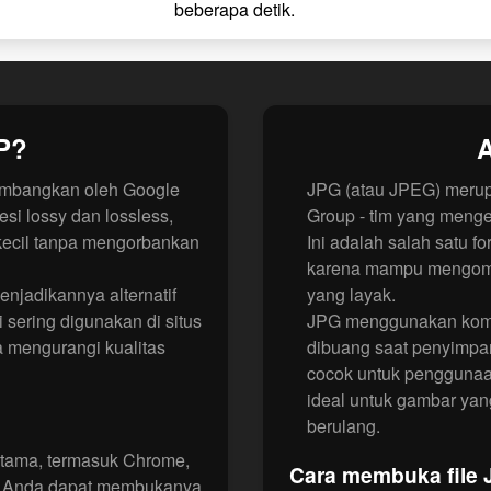
beberapa detik.
BP?
A
embangkan oleh Google
JPG (atau JPEG) merupa
si lossy dan lossless,
Group - tim yang meng
 kecil tanpa mengorbankan
Ini adalah salah satu f
karena mampu mengompre
njadikannya alternatif
yang layak.
 sering digunakan di situs
JPG menggunakan kompr
 mengurangi kualitas
dibuang saat penyimpana
cocok untuk penggunaan 
ideal untuk gambar yan
berulang.
tama, termasuk Chrome,
Cara membuka file
op, Anda dapat membukanya