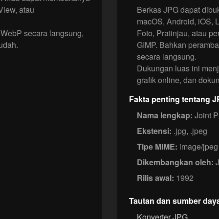
View, atau
Berkas JPG dapat dibu
macOS, Android, iOS, L
 WebP secara langsung,
Foto, Pratinjau, atau p
udah.
GIMP. Bahkan peramba
secara langsung.
Dukungan luas ini menj
grafik online, dan dokum
Fakta penting tentang 
Nama lengkap:
Joint P
Ekstensi:
.jpg, .jpeg
Tipe MIME:
image/jpeg
Dikembangkan oleh:
J
Rilis awal:
1992
Tautan dan sumber day
Konverter JPG