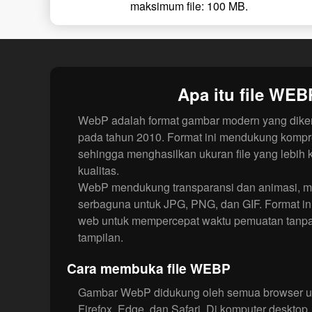
maksimum file: 100 MB.
Apa itu file WE
WebP adalah format gambar modern yang dik
pada tahun 2010. Format ini mendukung kompre
sehingga menghasilkan ukuran file yang lebih
kualitas.
WebP mendukung transparansi dan animasi, me
serbaguna untuk JPG, PNG, dan GIF. Format ini
web untuk mempercepat waktu pemuatan tanpa
tampilan.
Cara membuka file WEBP
Gambar WebP didukung oleh semua browser u
Firefox, Edge, dan Safari. Di komputer deskt