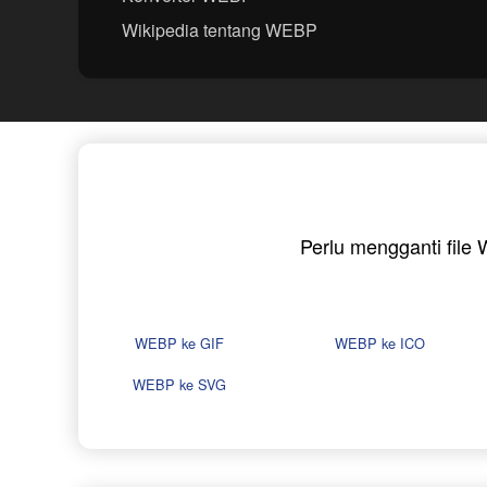
Wikipedia tentang WEBP
Perlu mengganti file
WEBP ke GIF
WEBP ke ICO
WEBP ke SVG