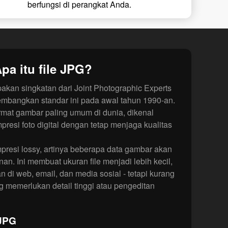
berfungsi di perangkat Anda.
pa itu file JPG?
kan singkatan dari Joint Photographic Experts
embangkan standar ini pada awal tahun 1990-an.
ormat gambar paling umum di dunia, dikenal
si foto digital dengan tetap menjaga kualitas
esi lossy, artinya beberapa data gambar akan
n. Ini membuat ukuran file menjadi lebih kecil,
di web, email, dan media sosial - tetapi kurang
g memerlukan detail tinggi atau pengeditan
 JPG