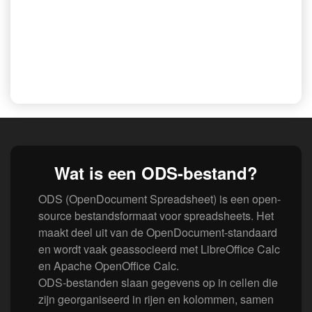
Wat is een ODS-bestand?
ODS (OpenDocument Spreadsheet) is een open-
source bestandsformaat voor spreadsheets. Het
maakt deel uit van de OpenDocument-standaard
en wordt vaak geassocieerd met LibreOffice Calc
en Apache OpenOffice Calc.
ODS-bestanden slaan gegevens op in cellen die
zijn georganiseerd in rijen en kolommen, samen