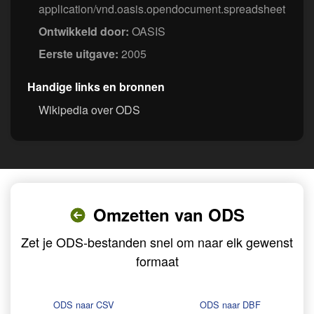
application/vnd.oasis.opendocument.spreadsheet
Ontwikkeld door:
OASIS
Eerste uitgave:
2005
Handige links en bronnen
Wikipedia over ODS
Omzetten van ODS
Zet je ODS-bestanden snel om naar elk gewenst
formaat
ODS naar CSV
ODS naar DBF