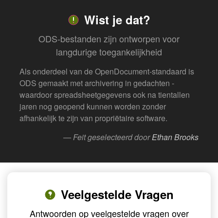
Wist je dat?
ODS-bestanden zijn ontworpen voor
langdurige toegankelijkheid
Als onderdeel van de OpenDocument-standaard is
ODS gemaakt met archivering in gedachten -
waardoor spreadsheetgegevens ook na tientallen
jaren nog geopend kunnen worden zonder
afhankelijk te zijn van propriëtaire software.
— Feit geselecteerd door
Ethan Brooks
Veelgestelde Vragen
Antwoorden op veelgestelde vragen over