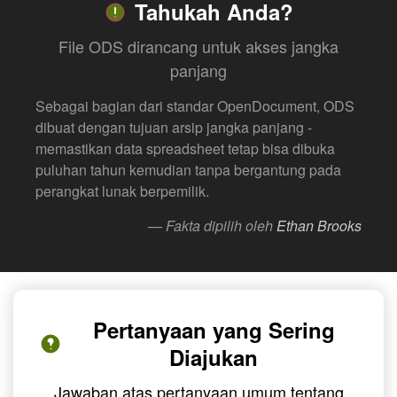
Tahukah Anda?
File ODS dirancang untuk akses jangka
panjang
Sebagai bagian dari standar OpenDocument, ODS
dibuat dengan tujuan arsip jangka panjang -
memastikan data spreadsheet tetap bisa dibuka
puluhan tahun kemudian tanpa bergantung pada
perangkat lunak berpemilik.
— Fakta dipilih oleh
Ethan Brooks
Pertanyaan yang Sering
Diajukan
Jawaban atas pertanyaan umum tentang