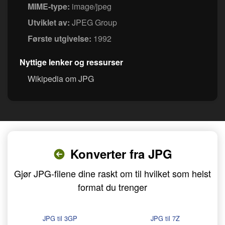
MIME-type:
image/jpeg
Utviklet av:
JPEG Group
Første utgivelse:
1992
Nyttige lenker og ressurser
Wikipedia om JPG
Konverter fra JPG
Gjør JPG-filene dine raskt om til hvilket som helst
format du trenger
JPG til 3GP
JPG til 7Z