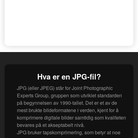
Hva er en JPG-fil?
JPG (eller JPEG) står for Joint Photographic
Experts Group, gruppen som utviklet standarden
på begynnelsen av 1990-tallet. Det er et av de
mest brukte bildeformatene i verden, kjent for å
komprimere digitale bilder samtidig som kvaliteten
bevares på et akseptabelt nivå.
JPG bruker tapskomprimering, som betyr at noe