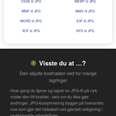
VSDX til JPG
WEBP til JPG
WMF til JPG
WMV til JPG
WORD til JPG
X3F til JPG
XCF til JPG
XPS til JPG
Visste du at …?
Den skjulte kostnaden ved for mange
lagringer
Hver gang du åpner og lagrer en JPG-fil på nytt,
mister den litt kvalitet - selv om du ikke gjør
endringer. JPG-komprimering bygger på hverandre,
noe som gjør det risikabelt ved gjentatt redigering i
profesjonelle arbeidsflyter.