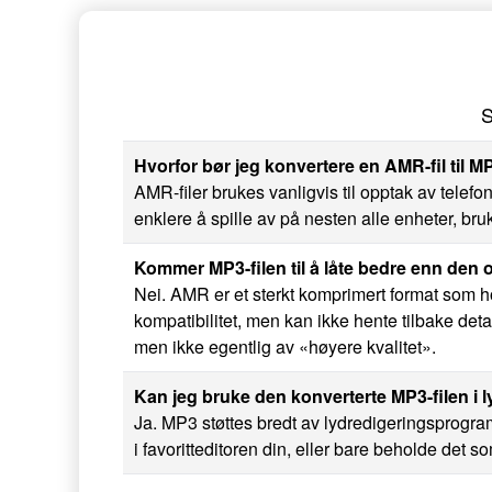
S
Hvorfor bør jeg konvertere en AMR-fil til M
AMR-filer brukes vanligvis til opptak av telef
enklere å spille av på nesten alle enheter, bruk
Kommer MP3-filen til å låte bedre enn den
Nei. AMR er et sterkt komprimert format som hov
kompatibilitet, men kan ikke hente tilbake deta
men ikke egentlig av «høyere kvalitet».
Kan jeg bruke den konverterte MP3-filen i l
Ja. MP3 støttes bredt av lydredigerings­progr
i favoritteditoren din, eller bare beholde det s