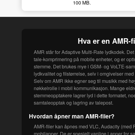
100 MB.
Hva er en AMR-fi
AMR står for Adaptive Multi-Rate lydkodek. Det b
tale-komprimering på mobile enheter, og er opti
stemme. Det brukes mye i GSM- og VoLTE-samt
lydkvalitet og filstørrelse, selv i omgivelser me
Selv om AMR ikke egner seg til musikk med høy k
nøkkelrolle i mobil kommunikasjon. Mange eldre
stemmeopptakere lagrer lyd i dette formatet, noe
samtaleopptak og lagring av talepost.
Hvordan åpner man AMR-filer?
AMR-filer kan åpnes med VLC, Audacity (med 
mobilapper. De er spesielt vanlige i apper for 