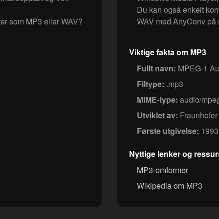
Du kan også enkelt konv
ater som MP3 eller WAV?
WAV med AnyConv på n
Viktige fakta om MP3
Fullt navn:
MPEG-1 Audi
Filtype:
.mp3
MIME-type:
audio/mpe
Utviklet av:
Fraunhofer
Første utgivelse:
1993
Nyttige lenker og ressur
MP3-omformer
Wikipedia om MP3