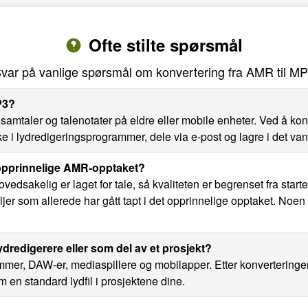
Ofte stilte spørsmål
var på vanlige spørsmål om konvertering fra AMR til M
P3?
onsamtaler og talenotater på eldre eller mobile enheter. Ved å k
e i lydredigerings­programmer, dele via e-post og lagre i det vanl
 opprinnelige AMR-opptaket?
edsakelig er laget for tale, så kvaliteten er begrenset fra start
ljer som allerede har gått tapt i det opprinnelige opptaket. Noen
ydredigerere eller som del av et prosjekt?
ammer, DAW-er, mediaspillere og mobilapper. Etter konverteringen
om en standard lydfil i prosjektene dine.