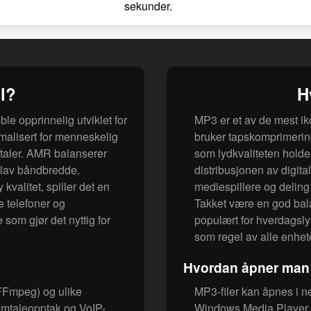
sekunder.
l?
H
le opprinnelig utviklet for
MP3 er et av de mest ik
malisert for menneskelig
bruker tapskomprimering 
aler. AMR balanserer
som lydkvaliteten holde
d lav båndbredde.
distribusjonen av digit
valitet, spiller det en
mediespillere og deling
 telefoner og
Takket være en god bala
 som gjør det nyttig for
populært for hverdagsly
som regel av alle enhet
Hvordan åpner man 
FFmpeg) og ulike
MP3-filer kan åpnes i n
samtaleopptak og VoIP-
Windows Media Player,