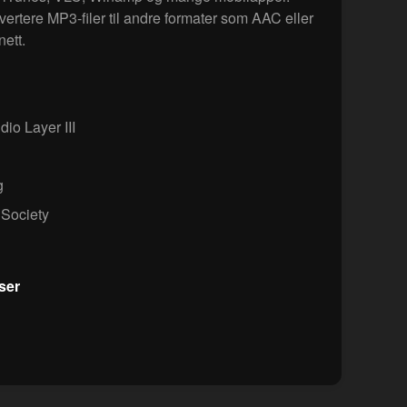
ertere MP3-filer til andre formater som AAC eller
ett.
o Layer III
g
 Society
ser