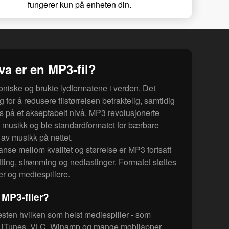
fungerer kun på enheten din.
va er en MP3-fil?
oniske og brukte lydformatene i verden. Det
for å redusere filstørrelsen betraktelig, samtidig
s på et akseptabelt nivå. MP3 revolusjonerte
al musikk og ble standardformatet for bærbare
 av musikk på nettet.
nse mellom kvalitet og størrelse er MP3 fortsatt
tting, strømming og nedlastinger. Formatet støttes
er og mediespillere.
MP3-filer?
esten hvilken som helst mediespiller - som
 iTunes, VLC, Winamp og mange mobilapper.