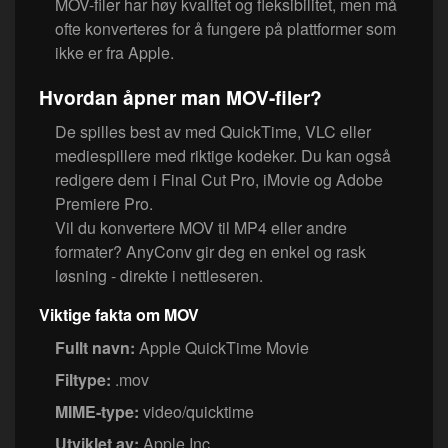
MOV-filer har høy kvalitet og fleksibilitet, men må
ofte konverteres for å fungere på plattformer som
ikke er fra Apple.
Hvordan åpner man MOV-filer?
De spilles best av med QuickTime, VLC eller
mediespillere med riktige kodeker. Du kan også
redigere dem i Final Cut Pro, iMovie og Adobe
Premiere Pro.
Vil du konvertere MOV til MP4 eller andre
formater? AnyConv gir deg en enkel og rask
løsning - direkte i nettleseren.
Viktige fakta om MOV
Fullt navn:
Apple QuickTime Movie
Filtype:
.mov
MIME-type:
video/quicktime
Utviklet av:
Apple Inc.