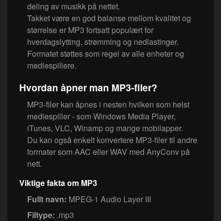
deling av musikk på nettet.
Takket være en god balanse mellom kvalitet og
størrelse er MP3 fortsatt populært for
hverdagslytting, strømming og nedlastinger.
Formatet støttes som regel av alle enheter og
mediespillere.
Hvordan åpner man MP3-filer?
MP3-filer kan åpnes i nesten hvilken som helst
mediespiller - som Windows Media Player,
iTunes, VLC, Winamp og mange mobilapper.
Du kan også enkelt konvertere MP3-filer til andre
formater som AAC eller WAV med AnyConv på
nett.
Viktige fakta om MP3
Fullt navn:
MPEG-1 Audio Layer III
Filtype:
.mp3