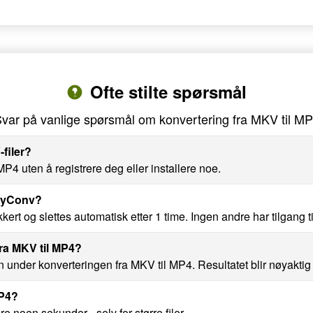
Ofte stilte spørsmål
var på vanlige spørsmål om konvertering fra MKV til M
filer?
MP4 uten å registrere deg eller installere noe.
AnyConv?
ert og slettes automatisk etter 1 time. Ingen andre har tilgang t
fra MKV til MP4?
en under konverteringen fra MKV til MP4. Resultatet blir nøyaktig 
MP4?
e noen sekunder - selv for større filer.