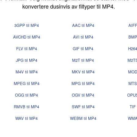
konvertere dusinvis av filtyper til MP4.
3GPP til MP4
AAC til MP4
AIFF
AVCHD til MP4
AVI til MP4
BMP 
FLV til MP4
GIF til MP4
H264
JPG til MP4
M2T til MP4
M2TS
M4V til MP4
MKV til MP4
MOD 
MPEG til MP4
MPG til MP4
MTS 
OGG til MP4
OGV til MP4
OPUS
RMVB til MP4
SWF til MP4
TIF 
WAV til MP4
WEBM til MP4
WMA 