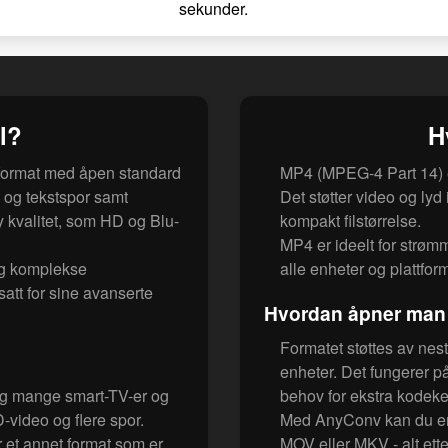
sekunder.
l?
H
rformat med åpen standard
MP4 (MPEG-4 Part 14) e
 og tekstspor samt
Det støtter video og lyd i
y kvalitet, som HD og Blu-
kompakt filstørrelse.
MP4 er ideelt for strøm
 og komplekse
alle enheter og plattform
att for sine avanserte
Hvordan åpner man 
Formatet støttes av nest
enheter. Det fungerer 
og mange smart-TV-er og
behov for ekstra kodeke
-video og flere spor.
Med AnyConv kan du enk
 et annet format som er
MOV eller MKV - alt ett