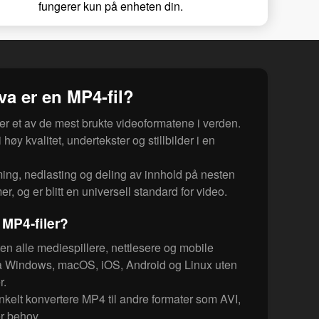
fungerer kun på enheten din.
va er en MP4-fil?
r et av de mest brukte videoformatene i verden.
 høy kvalitet, undertekster og stillbilder i en
ming, nedlasting og deling av innhold på nesten
er, og er blitt en universell standard for video.
MP4-filer?
en alle mediespillere, nettlesere og mobile
på Windows, macOS, iOS, Android og Linux uten
r.
elt konvertere MP4 til andre formater som AVI,
er behov.