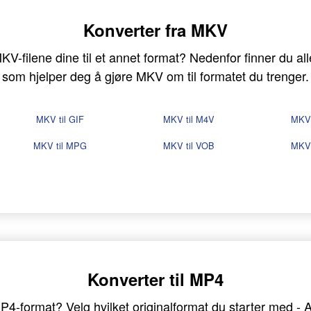
Konverter fra MKV
V-filene dine til et annet format? Nedenfor finner du alle
som hjelper deg å gjøre MKV om til formatet du trenger.
MKV til GIF
MKV til M4V
MKV 
MKV til MPG
MKV til VOB
MKV 
Konverter til MP4
i MP4-format? Velg hvilket originalformat du starter med -