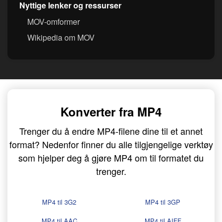
Nyttige lenker og ressurser
MOV-omformer
Wikipedia om MOV
Konverter fra MP4
Trenger du å endre MP4-filene dine til et annet
format? Nedenfor finner du alle tilgjengelige verktøy
som hjelper deg å gjøre MP4 om til formatet du
trenger.
MP4 til 3G2
MP4 til 3GP
MP4 til AAC
MP4 til AIFF