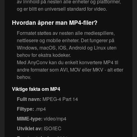
av innhold på nesten alle enheter og plattformer,
og er blitt en universell standard for video.
Hvordan åpner man MP4-filer?
Formatet støttes av nesten alle mediespillere,
nettlesere og mobile enheter. Det fungerer på
Windows, macOS, iOS, Android og Linux uten
behov for ekstra kodeker.
Med AnyConv kan du enkelt konvertere MP4 til
andre formater som AVI, MOV eller MKV - alt etter
behov.
Viktige fakta om MP4
Fullt navn:
MPEG-4 Part 14
Filtype:
.mp4
MIME-type:
video/mp4
Utviklet av:
ISO/IEC