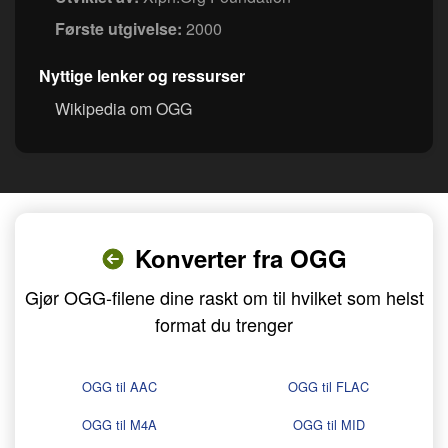
Første utgivelse:
2000
Nyttige lenker og ressurser
Wikipedia om OGG
Konverter fra OGG
Gjør OGG-filene dine raskt om til hvilket som helst
format du trenger
OGG til AAC
OGG til FLAC
OGG til M4A
OGG til MID