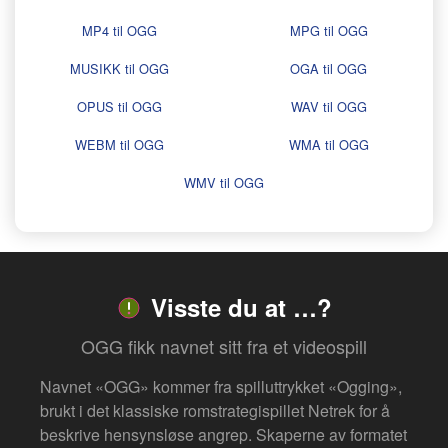
MP4 til OGG
MPG til OGG
MUSIKK til OGG
OGA til OGG
OPUS til OGG
WAV til OGG
WEBM til OGG
WMA til OGG
WMV til OGG
Visste du at …?
OGG fikk navnet sitt fra et videospill
Navnet «OGG» kommer fra spilluttrykket «Ogging»,
brukt i det klassiske romstrategispillet Netrek for å
beskrive hensynsløse angrep. Skaperne av formatet