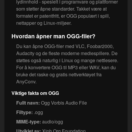
lydinnhold - spesielt i programvare og plattformer
som støtter åpne standarder. Takket være at
formatet er patentfritt, er OGG populært i spill,
nettapper og Linux-miljøer.
Hvordan åpner man OGG-filer?
Du kan åpne OGG-filer med VLC, Foobar2000,
Audacity og de fleste moderne mediespillere. De
støttes også naturlig i Linux og mange nettlesere.
For å konvertere OGG til MP3 eller WAV, kan du
bruke det raske og gratis nettverktøyet fra
AnyConv.
Viktige fakta om OGG
Fullt navn:
Ogg Vorbis Audio File
Filtype:
.ogg
MIME-type:
audio/ogg
Utviklet av:
Xiph.Org Foundation