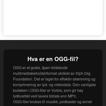
Hva er en OGG-fil?
OGG er et gratis, åpen kildekode
multimediabeholderformat utviklet av Xiph.Org
Foundation. Det er laget for effektiv strømming og
komprimering av lyd- og videodata. Den vanligste
kodeken i OGG-filer er Vorbis, som gir høy
lydkvalitet ved lavere bitrate enn MP3.
OGG-filer brukes til musikk, podkaster og annet