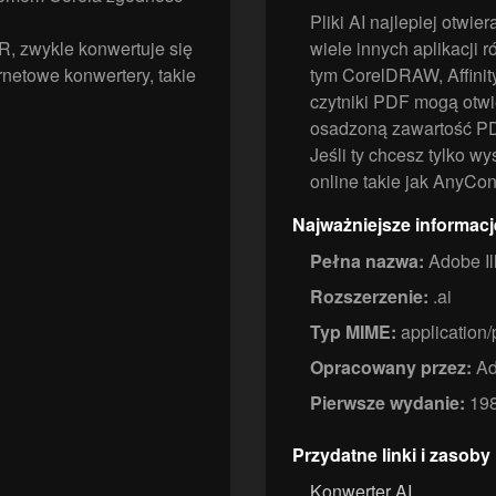
Pliki AI najlepiej otwie
, zwykle konwertuje się
wiele innych aplikacji 
netowe konwertery, takie
tym CorelDRAW, Affinity
czytniki PDF mogą otwie
osadzoną zawartość P
Jeśli ty chcesz tylko w
online takie jak AnyCo
Najważniejsze informacj
Pełna nazwa:
Adobe Ill
Rozszerzenie:
.ai
Typ MIME:
application/
Opracowany przez:
Ad
Pierwsze wydanie:
19
Przydatne linki i zasoby
Konwerter AI