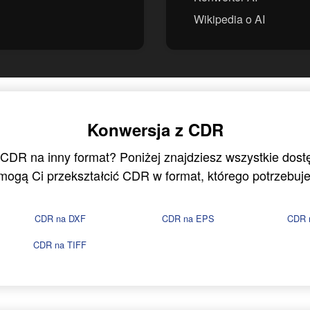
Wikipedia o AI
Konwersja z CDR
 CDR na inny format? Poniżej znajdziesz wszystkie dost
mogą Ci przekształcić CDR w format, którego potrzebuje
CDR na DXF
CDR na EPS
CDR 
CDR na TIFF