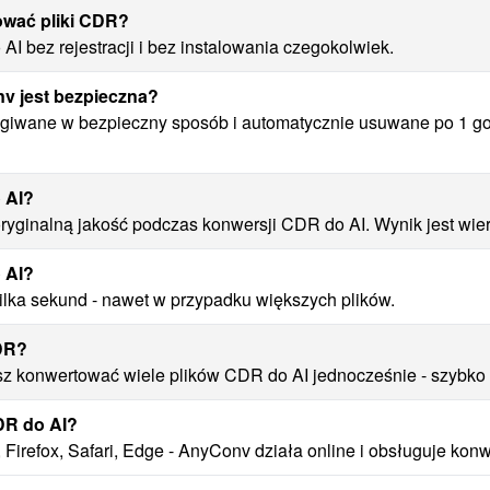
ować pliki CDR?
I bez rejestracji i bez instalowania czegokolwiek.
v jest bezpieczna?
ługiwane w bezpieczny sposób i automatycznie usuwane po 1 go
 AI?
ginalną jakość podczas konwersji CDR do AI. Wynik jest wiern
 AI?
ilka sekund - nawet w przypadku większych plików.
CDR?
 konwertować wiele plików CDR do AI jednocześnie - szybko i
DR do AI?
irefox, Safari, Edge - AnyConv działa online i obsługuje konw