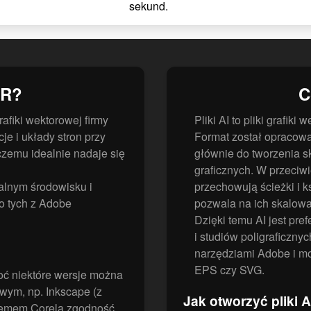
sekund.
DR?
C
fiki wektorowej firmy
Pliki AI to pliki grafik
je i układy stron przy
Format został opracowa
 czemu idealnie nadaje się
głównie do tworzenia sk
graficznych. W przeciwi
alnym środowisku i
przechowują ścieżki i 
do tych z Adobe
pozwala na ich skalowan
Dzięki temu AI jest pr
i studiów poligraficzny
narzędziami Adobe i mo
EPS czy SVG.
oć niektóre wersje można
wym, np. Inkscape (z
Jak otworzyć pliki A
stemem Corela zgodność