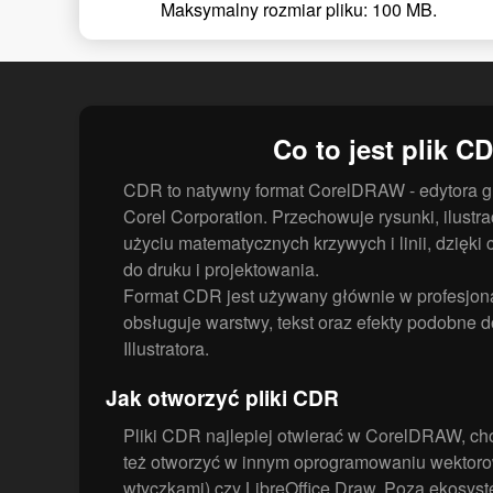
Maksymalny rozmiar pliku: 100 MB.
Co to jest plik C
CDR to natywny format CorelDRAW - edytora gra
Corel Corporation. Przechowuje rysunki, ilustrac
użyciu matematycznych krzywych i linii, dzięki
do druku i projektowania.
Format CDR jest używany głównie w profesjon
obsługuje warstwy, tekst oraz efekty podobne 
Illustratora.
Jak otworzyć pliki CDR
Pliki CDR najlepiej otwierać w CorelDRAW, ch
też otworzyć w innym oprogramowaniu wektoro
wtyczkami) czy LibreOffice Draw. Poza ekosy