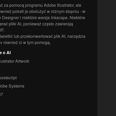
rać za pomocą programu Adobe Illustrator, ale
również potrafi je obsłużyć w różnym stopniu - w
 Designer i niektóre wersje Inkscape. Niektóre
rać pliki AI, ponieważ często zawierają
DF.
yświetlić lub przekonwertować plik AI, narzędzia
nv również ci w tym pomogą.
e o AI
ustrator Artwork
postscript
obe Systems
87