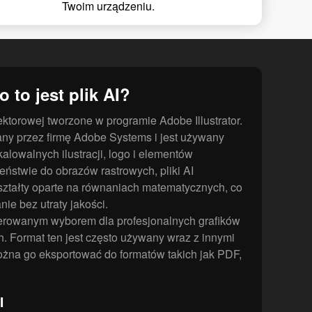
Twoim urządzeniu.
o to jest plik AI?
i wektorowej tworzone w programie Adobe Illustrator.
ny przez firmę Adobe Systems i jest używany
alowalnych ilustracji, logo i elementów
eństwie do obrazów rastrowych, pliki AI
kształty oparte na równaniach matematycznych, co
ie bez utraty jakości.
eferowanym wyborem dla profesjonalnych grafików
ch. Format ten jest często używany wraz z innymi
żna go eksportować do formatów takich jak PDF,
I