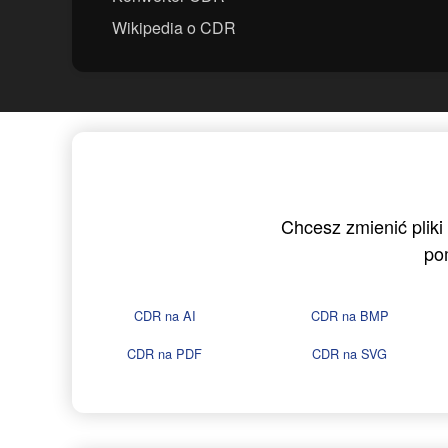
Wikipedia o CDR
Chcesz zmienić pliki
po
CDR na AI
CDR na BMP
CDR na PDF
CDR na SVG