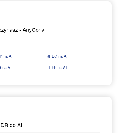
aczynasz - AnyConv
P na AI
JPEG na AI
 na AI
TIFF na AI
CDR do AI