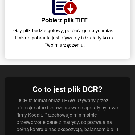
Pobierz plik TIFF
Gdy plik będzie gotowy, pobierz go natychmiast.
Link do pobrania jest prywatny i działa tylko na
Twoim urządzeniu.
Co to jest plik DCR?
DCR to format obrazu RAW używany przez
profesjonalne i zaawansowane aparaty cyfrowe
firmy Kodak. Przechowuje minimalnie
przetworzone dane z matrycy, co pozwala na
pełną kontrolę nad ekspozycją, balansem bieli i