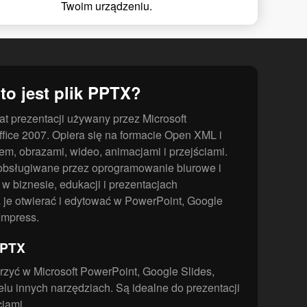
Twoim urządzeniu.
to jest plik PPTX?
t prezentacji używany przez Microsoft
ffice 2007. Opiera się na formacie Open XML i
tem, obrazami, wideo, animacjami i przejściami.
 obsługiwane przez oprogramowanie biurowe i
w biznesie, edukacji i prezentacjach
 je otwierać i edytować w PowerPoint, Google
 Impress.
PPTX
zyć w Microsoft PowerPoint, Google Slides,
ielu innych narzędziach. Są idealne do prezentacji
cjami.