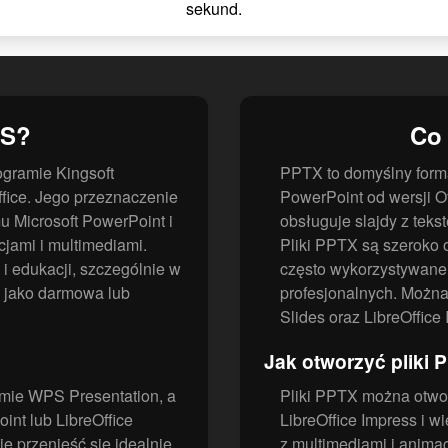
sekund.
PS?
Co 
ogramie Kingsoft
PPTX to domyślny forma
fice. Jego przeznaczenie
PowerPoint od wersji O
 Microsoft PowerPoint i
obsługuje slajdy z teks
cjami i multimediami.
Pliki PPTX są szeroko
i edukacji, szczególnie w
często wykorzystywane 
y jako darmowa lub
profesjonalnych. Można
Slides oraz LibreOffice
Jak otworzyć pliki 
amie WPS Presentation, a
Pliki PPTX można otwor
int lub LibreOffice
LibreOffice Impress i w
e przenieść się idealnie.
z multimediami i anima