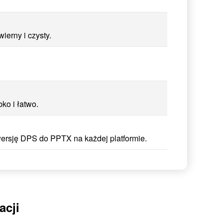
erny i czysty.
o i łatwo.
wersję DPS do PPTX na każdej platformie.
acji