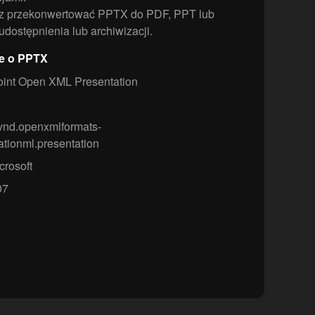
z przekonwertować PPTX do PDF, PPT lub
dostępnienia lub archiwizacji.
je o PPTX
int Open XML Presentation
/vnd.openxmlformats-
ationml.presentation
crosoft
07