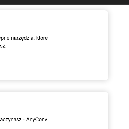
ępne narzędzia, które
sz.
 zaczynasz - AnyConv