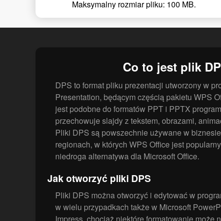
Maksymalny rozmiar pliku: 100 MB.
Co to jest plik D
DPS to format pliku prezentacji utworzony w pr
Presentation, będącym częścią pakietu WPS Of
jest podobne do formatów PPT i PPTX programu
przechowuje slajdy z tekstem, obrazami, anima
Pliki DPS są powszechnie używane w biznesie 
regionach, w których WPS Office jest popularn
niedroga alternatywa dla Microsoft Office.
Jak otworzyć pliki DPS
Pliki DPS można otworzyć i edytować w progr
w wielu przypadkach także w Microsoft PowerPo
Impress, chociaż niektóre formatowanie może ni