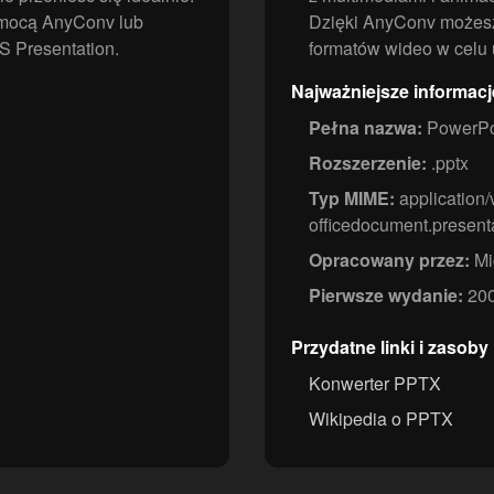
mocą AnyConv lub
Dzięki AnyConv możes
 Presentation.
formatów wideo w celu u
Najważniejsze informac
Pełna nazwa:
PowerPo
Rozszerzenie:
.pptx
Typ MIME:
application
officedocument.present
Opracowany przez:
Mi
Pierwsze wydanie:
20
Przydatne linki i zasoby
Konwerter PPTX
Wikipedia o PPTX