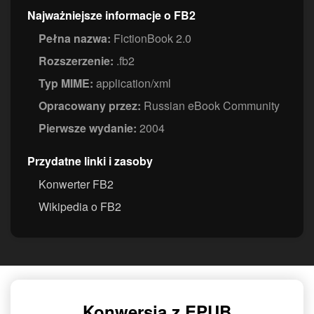
Najważniejsze informacje o FB2
Pełna nazwa:
FictionBook 2.0
Rozszerzenie:
.fb2
Typ MIME:
application/xml
Opracowany przez:
Russian eBook Community
Pierwsze wydanie:
2004
Przydatne linki i zasoby
Konwerter FB2
Wikipedia o FB2
Konwersja z EPUB