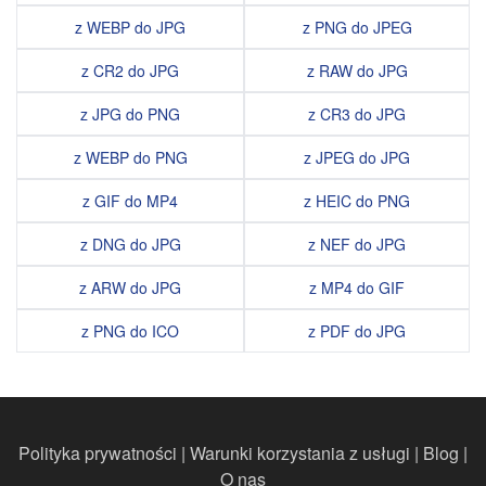
z WEBP do JPG
z PNG do JPEG
z CR2 do JPG
z RAW do JPG
z JPG do PNG
z CR3 do JPG
z WEBP do PNG
z JPEG do JPG
z GIF do MP4
z HEIC do PNG
z DNG do JPG
z NEF do JPG
z ARW do JPG
z MP4 do GIF
z PNG do ICO
z PDF do JPG
Polityka prywatności
|
Warunki korzystania z usługi
|
Blog
|
O nas