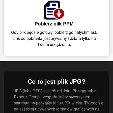
Pobierz plik PPM
Gdy plik będzie gotowy, pobierz go natychmiast.
Link do pobrania jest prywatny i działa tylko na
Twoim urządzeniu.
Co to jest plik JPG?
JPG (lub JPEG) to skrót od Joint Photographic
Experts Group - zespołu, który stworzył ten
standard na początku lat 90. XX wieku. To jeden z
najczęściej używanych formatów graficznych na