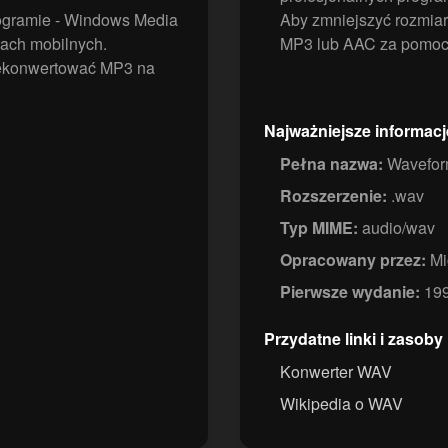
ogramie - Windows Media
Aby zmniejszyć rozmia
jach mobilnych.
MP3 lub AAC za pomoc
ekonwertować MP3 na
Najważniejsze informac
Pełna nazwa:
Waveform
Rozszerzenie:
.wav
Typ MIME:
audio/wav
Opracowany przez:
Mi
Pierwsze wydanie:
19
Przydatne linki i zasoby
Konwerter WAV
Wikipedia o WAV