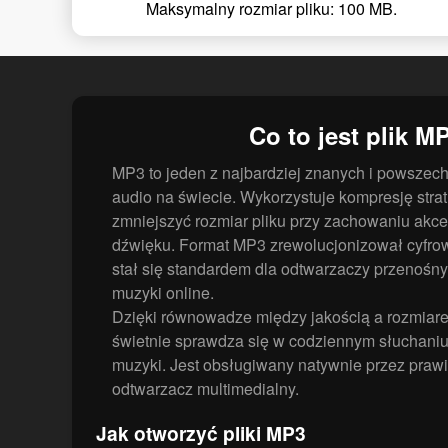
Maksymalny rozmiar pliku: 100 MB.
Co to jest plik M
MP3 to jeden z najbardziej znanych i powsze
audio na świecie. Wykorzystuje kompresję stra
zmniejszyć rozmiar pliku przy zachowaniu akce
dźwięku. Format MP3 zrewolucjonizował cyfrow
stał się standardem dla odtwarzaczy przenośn
muzyki online.
Dzięki równowadze między jakością a rozmiare
świetnie sprawdza się w codziennym słuchaniu,
muzyki. Jest obsługiwany natywnie przez prawi
odtwarzacz multimedialny.
Jak otworzyć pliki MP3