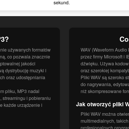
sekund.
P3?
Co
chnie używanych formatów
WAV (Waveform Audio F
tną, co pozwala znacznie
przez firmy Microsoft
ptowalnej jakości
dźwięku. Używa kodowa
ą dystrybucję muzyki i
oraz szerokiej kompatyb
ych oraz udostępniania
Pliki WAV są szeroko s
do nagrywania, edytowa
m pliku, MP3 nadal
niż skompresowane form
 streamingu i pobieraniu
Jak otworzyć pliki 
e każde urządzenie i
Pliki WAV można otwie
multimedialnych, takic
profesjonalnych program