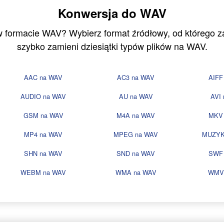
Konwersja do WAV
 w formacie WAV? Wybierz format źródłowy, od którego 
szybko zamieni dziesiątki typów plików na WAV.
AAC na WAV
AC3 na WAV
AIFF
AUDIO na WAV
AU na WAV
AVI
GSM na WAV
M4A na WAV
MKV
MP4 na WAV
MPEG na WAV
MUZYK
SHN na WAV
SND na WAV
SWF
WEBM na WAV
WMA na WAV
WMV