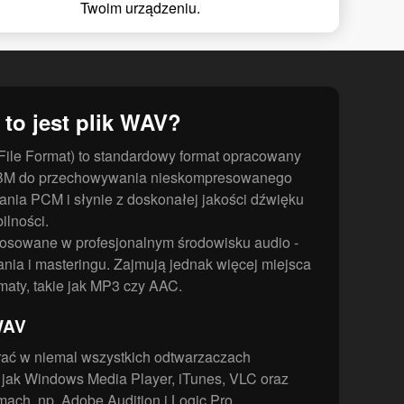
Twoim urządzeniu.
 to jest plik WAV?
ile Format) to standardowy format opracowany
 i IBM do przechowywania nieskompresowanego
nia PCM i słynie z doskonałej jakości dźwięku
ilności.
tosowane w profesjonalnym środowisku audio -
nia i masteringu. Zajmują jednak więcej miejsca
aty, takie jak MP3 czy AAC.
WAV
rać w niemal wszystkich odtwarzaczach
h jak Windows Media Player, iTunes, VLC oraz
ach, np. Adobe Audition i Logic Pro.