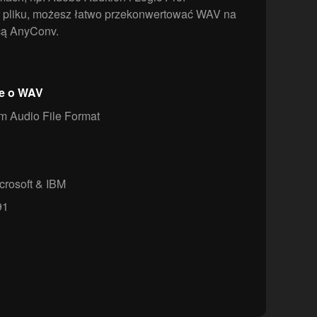
r pliku, możesz łatwo przekonwertować WAV na
ą AnyConv.
je o WAV
 Audio File Format
crosoft & IBM
91