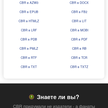
CBR в AZW3
CBR в DOCX
CBR в EPUB
CBR в FB2
CBR в HTMLZ
CBR в LIT
CBR в LRF
CBR в MOBI
CBR в PDB
CBR в PDF
CBR в PMLZ
CBR в RB
CBR в RTF
CBR в TCR
CBR в TXT
CBR в TXTZ
Знаете ли вы?
CBR придумали не издатели - а фанаты