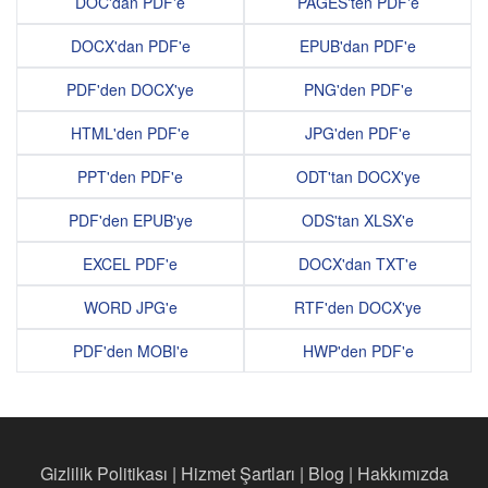
DOC'dan PDF'e
PAGES'ten PDF'e
DOCX'dan PDF'e
EPUB'dan PDF'e
PDF'den DOCX'ye
PNG'den PDF'e
HTML'den PDF'e
JPG'den PDF'e
PPT'den PDF'e
ODT'tan DOCX'ye
PDF'den EPUB'ye
ODS'tan XLSX'e
EXCEL PDF'e
DOCX'dan TXT'e
WORD JPG'e
RTF'den DOCX'ye
PDF'den MOBI'e
HWP'den PDF'e
Gizlilik Politikası
|
Hizmet Şartları
|
Blog
|
Hakkımızda