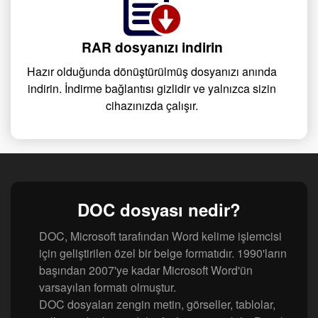
RAR dosyanızı indirin
Hazır olduğunda dönüştürülmüş dosyanızı anında
indirin. İndirme bağlantısı gizlidir ve yalnızca sizin
cihazınızda çalışır.
DOC dosyası nedir?
DOC, Microsoft tarafından Word kelime işlemcisi
için geliştirilen özel bir belge formatıdır. 1990'ların
başından 2007'ye kadar Microsoft Word'ün
varsayılan formatı olmuştur.
DOC dosyaları zengin metin, görseller, tablolar,