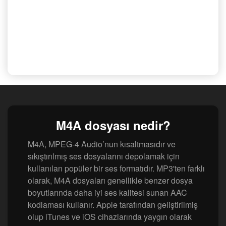
M4A dosyası nedir?
M4A, MPEG-4 Audio’nun kısaltmasıdır ve
sıkıştırılmış ses dosyalarını depolamak için
kullanılan popüler bir ses formatıdır. MP3'ten farklı
olarak, M4A dosyaları genellikle benzer dosya
boyutlarında daha iyi ses kalitesi sunan AAC
kodlaması kullanır. Apple tarafından geliştirilmiş
olup iTunes ve iOS cihazlarında yaygın olarak