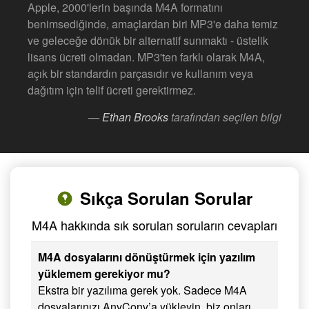
Apple, 2000'lerin başında M4A formatını
benimsediğinde, amaçlardan biri MP3'e daha temiz
ve geleceğe dönük bir alternatif sunmaktı - üstelik
lisans ücreti olmadan. MP3'ten farklı olarak M4A,
açık bir standardın parçasıdır ve kullanım veya
dağıtım için telif ücreti gerektirmez.
—
Ethan Brooks
tarafından seçilen bilgi
Sıkça Sorulan Sorular
M4A hakkında sık sorulan soruların cevapları
M4A dosyalarını dönüştürmek için yazılım
yüklemem gerekiyor mu?
Ekstra bir yazılıma gerek yok. Sadece M4A
dosyalarınızı AnyConv’a yükleyin, biz onları