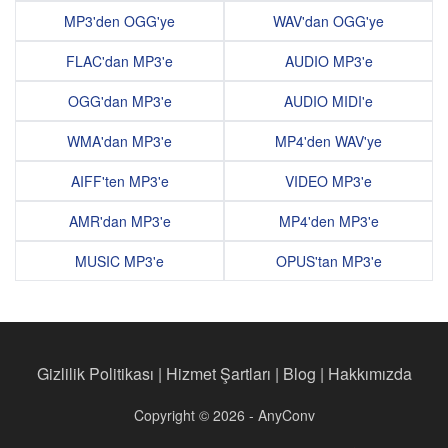
MP3'den OGG'ye
WAV'dan OGG'ye
FLAC'dan MP3'e
AUDIO MP3'e
OGG'dan MP3'e
AUDIO MIDI'e
WMA'dan MP3'e
MP4'den WAV'ye
AIFF'ten MP3'e
VIDEO MP3'e
AMR'dan MP3'e
MP4'den MP3'e
MUSIC MP3'e
OPUS'tan MP3'e
Gizlilik Politikası
|
Hizmet Şartları
|
Blog
|
Hakkımızda
Copyright © 2026 - AnyConv