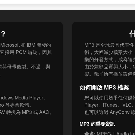
案？
什
Microsoft 和 IBM 開發的
MP3 是全球最具代表
採用 PCM 編碼，因其
術，大幅減少檔案大小，
樂的分發方式，成為隨
輯與母帶後製。不過，與
由於兼顧品質與大小，M
大。
樂。幾乎所有播放設備與
如何開啟 MP3 檔案
 Media Player、
您可以使用幾乎任何媒體播放
c Pro 等專業軟體。
Player、iTunes、
 轉換為 MP3 或 AAC。
也可以透過 AnyConv 
MP3 的重要資訊
全名:
MPEG-1 Audio Lay