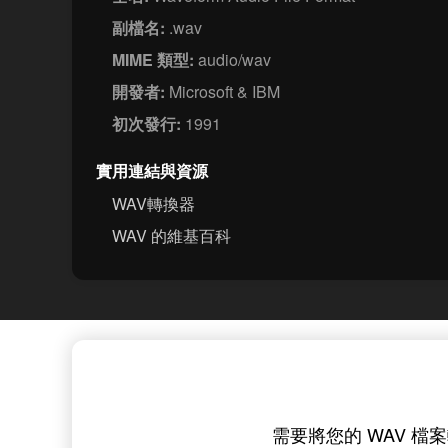
副檔名:
.wav
MIME 類型:
audio/wav
開發者:
Microsoft & IBM
初次發行:
1991
實用連結與資源
WAV轉換器
WAV 的維基百科
需要將您的 WAV 