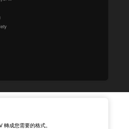
g
ety
V 轉成您需要的格式。