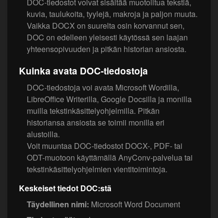
DOC-tiedostot voivat sisältää muotoiltua tekstiä,
kuvia, taulukoita, tyylejä, makroja ja paljon muuta.
Vaikka DOCX on suurelta osin korvannut sen,
DOC on edelleen yleisesti käytössä sen laajan
yhteensopivuuden ja pitkän historian ansiosta.
Kuinka avata DOC-tiedostoja
DOC-tiedostoja voi avata Microsoft Wordilla,
LibreOffice Writerilla, Google Docsilla ja monilla
muilla tekstinkäsittelyohjelmilla. Pitkän
historiansa ansiosta se toimii monilla eri
alustoilla.
Voit muuntaa DOC-tiedostot DOCX-, PDF- tai
ODT-muotoon käyttämällä AnyConv-palvelua tai
tekstinkäsittelyohjelmien vientitoimintoja.
Keskeiset tiedot DOC:stä
Täydellinen nimi:
Microsoft Word Document