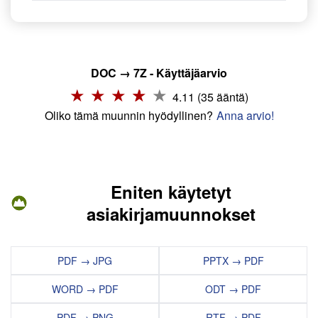
DOC → 7Z - Käyttäjäarvio
4.11 (35 ääntä)
Oliko tämä muunnin hyödyllinen?
Anna arvio!
Eniten käytetyt
asiakirjamuunnokset
PDF → JPG
PPTX → PDF
WORD → PDF
ODT → PDF
PDF → PNG
RTF → PDF