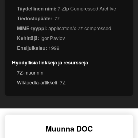
Täydellinen nimi:
7-Zip Compressed Archive
Tiedostopääte:
.7z
MIME-tyyppi:
application/x-7z-compressed
Kehittäjä:
Igor Pavlov
Ensijulkaisu:
1999
Hyödyllisiä linkkejä ja resursseja
7Z-muunnin
Wikipedia-artikkeli: 7Z
Muunna DOC