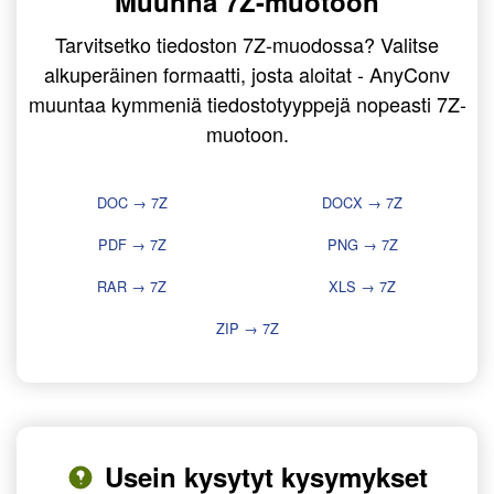
Muunna 7Z-muotoon
Tarvitsetko tiedoston 7Z-muodossa? Valitse
alkuperäinen formaatti, josta aloitat - AnyConv
muuntaa kymmeniä tiedostotyyppejä nopeasti 7Z-
muotoon.
DOC → 7Z
DOCX → 7Z
PDF → 7Z
PNG → 7Z
RAR → 7Z
XLS → 7Z
ZIP → 7Z
Usein kysytyt kysymykset