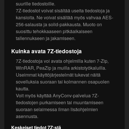
suurille tiedostoille.
7Z-tiedostot voivat sisältää useita tiedostoja ja
kansioita. Ne voivat sisältää myös vahvaa AES-
256-salausta ja solid-pakkausta. Muoto on
suosittu tehokkaaseen pitkäaikaiseen
tallennukseen ja jakamiseen.
Kuinka avata 7Z-tiedostoja
7Z-tiedostoja voi avata ohjelmilla kuten 7-Zip,
WinRAR, PeaZip ja muilla arkistotyökaluilla.
Useimmat käyttöjärjestelmät tukevat näitä
sovelluksia suoraan tai kolmannen osapuolen
kautta.
Voit myös käyttää AnyConv-palvelua 7Z-
tiedostojen purkamiseen tai muuntamiseen
suoraan selaimessa ilman lisäohjelmien
asennusta.
Keskeiset tiedot 7Z:stä