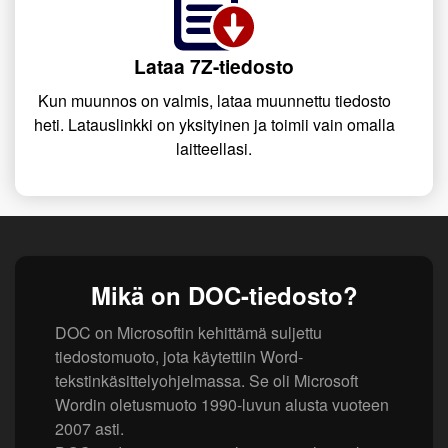
Lataa 7Z-tiedosto
Kun muunnos on valmis, lataa muunnettu tiedosto
heti. Latauslinkki on yksityinen ja toimii vain omalla
laitteellasi.
Mikä on DOC-tiedosto?
DOC on Microsoftin kehittämä suljettu
tiedostomuoto, jota käytettiin Word-
tekstinkäsittelyohjelmassa. Se oli Microsoft
Wordin oletusmuoto 1990-luvun alusta vuoteen
2007 asti.