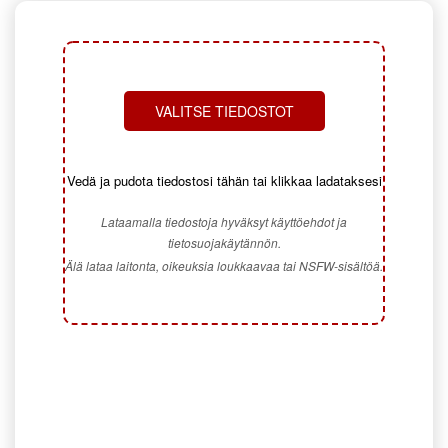
VALITSE TIEDOSTOT
Vedä ja pudota tiedostosi tähän tai klikkaa ladataksesi
Lataamalla tiedostoja hyväksyt käyttöehdot ja
tietosuojakäytännön.
Älä lataa laitonta, oikeuksia loukkaavaa tai NSFW-sisältöä.