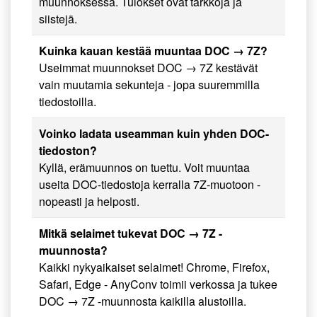
muunnoksessa. Tulokset ovat tarkkoja ja
siistejä.
Kuinka kauan kestää muuntaa DOC → 7Z?
Useimmat muunnokset DOC → 7Z kestävät
vain muutamia sekunteja - jopa suuremmilla
tiedostoilla.
Voinko ladata useamman kuin yhden DOC-
tiedoston?
Kyllä, erämuunnos on tuettu. Voit muuntaa
useita DOC-tiedostoja kerralla 7Z-muotoon -
nopeasti ja helposti.
Mitkä selaimet tukevat DOC → 7Z -
muunnosta?
Kaikki nykyaikaiset selaimet! Chrome, Firefox,
Safari, Edge - AnyConv toimii verkossa ja tukee
DOC → 7Z -muunnosta kaikilla alustoilla.