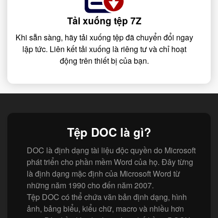
Tải xuống tệp 7Z
Khi sẵn sàng, hãy tải xuống tệp đã chuyển đổi ngay
lập tức. Liên kết tải xuống là riêng tư và chỉ hoạt
động trên thiết bị của bạn.
Tệp DOC là gì?
DOC là định dạng tài liệu độc quyền do Microsoft
phát triển cho phần mềm Word của họ. Đây từng
là định dạng mặc định của Microsoft Word từ
những năm 1990 cho đến năm 2007.
Tệp DOC có thể chứa văn bản định dạng, hình
ảnh, bảng biểu, kiểu chữ, macro và nhiều hơn