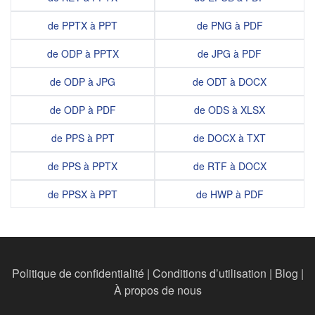
de PPTX à PPT
de PNG à PDF
de ODP à PPTX
de JPG à PDF
de ODP à JPG
de ODT à DOCX
de ODP à PDF
de ODS à XLSX
de PPS à PPT
de DOCX à TXT
de PPS à PPTX
de RTF à DOCX
de PPSX à PPT
de HWP à PDF
Politique de confidentialité
|
Conditions d’utilisation
|
Blog
|
À propos de nous