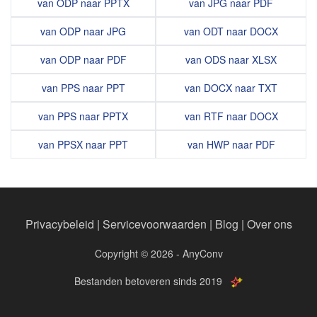
van ODP naar PPTX
van JPG naar PDF
van ODP naar JPG
van ODT naar DOCX
van ODP naar PDF
van ODS naar XLSX
van PPS naar PPT
van DOCX naar TXT
van PPS naar PPTX
van RTF naar DOCX
van PPSX naar PPT
van HWP naar PDF
Privacybeleid
|
Servicevoorwaarden
|
Blog
|
Over ons
Copyright © 2026 - AnyConv
Bestanden betoveren sinds 2019