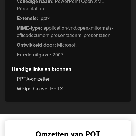
Volledige naam:
PowerPoint Open XML
Presentation
Extensie:
.pptx
MIME-type:
application/vnd.openxmlformats-
officedocument.presentationml.presentation
Ontwikkeld door:
Microsoft
Eerste uitgave:
2007
Handige links en bronnen
PPTX-omzetter
Wikipedia over PPTX
Omzetten van POT