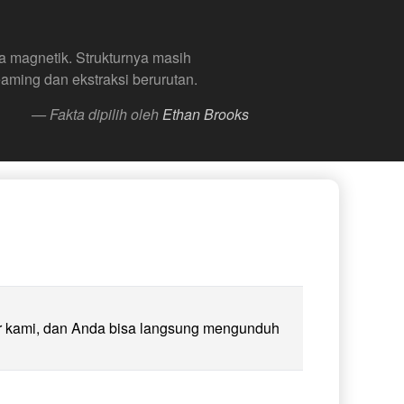
a magnetik. Strukturnya masih
aming dan ekstraksi berurutan.
— Fakta dipilih oleh
Ethan Brooks
er kami, dan Anda bisa langsung mengunduh