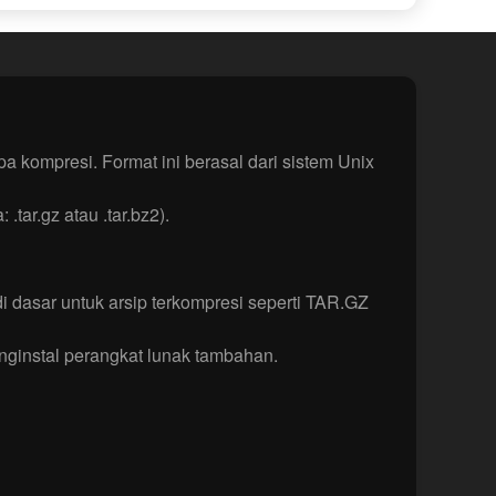
 kompresi. Format ini berasal dari sistem Unix
tar.gz atau .tar.bz2).
i dasar untuk arsip terkompresi seperti TAR.GZ
ginstal perangkat lunak tambahan.