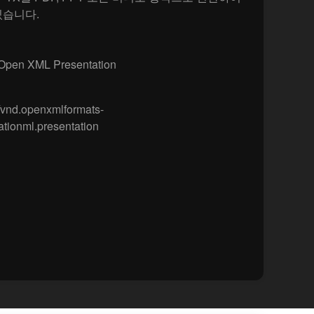
있습니다.
Open XML Presentation
/vnd.openxmlformats-
ationml.presentation