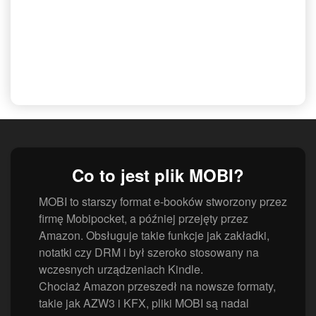
Co to jest plik MOBI?
MOBI to starszy format e-booków stworzony przez
firmę Mobipocket, a później przejęty przez
Amazon. Obsługuje takie funkcje jak zakładki,
notatki czy DRM i był szeroko stosowany na
wczesnych urządzeniach Kindle.
Chociaż Amazon przeszedł na nowsze formaty,
takie jak AZW3 i KFX, pliki MOBI są nadal