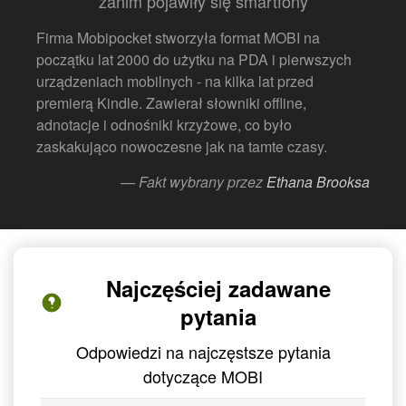
zanim pojawiły się smartfony
Firma Mobipocket stworzyła format MOBI na
początku lat 2000 do użytku na PDA i pierwszych
urządzeniach mobilnych - na kilka lat przed
premierą Kindle. Zawierał słowniki offline,
adnotacje i odnośniki krzyżowe, co było
zaskakująco nowoczesne jak na tamte czasy.
— Fakt wybrany przez
Ethana Brooksa
Najczęściej zadawane
pytania
Odpowiedzi na najczęstsze pytania
dotyczące MOBI