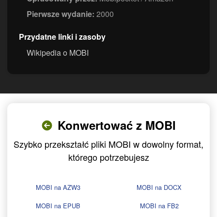
Pierwsze wydanie:
2000
Przydatne linki i zasoby
Wikipedia o MOBI
Konwertować z MOBI
Szybko przekształć pliki MOBI w dowolny format,
którego potrzebujesz
MOBI na AZW3
MOBI na DOCX
MOBI na EPUB
MOBI na FB2