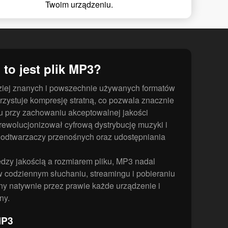
Twoim urządzeniu.
 to jest plik MP3?
dziej znanych i powszechnie używanych formatów
rzystuje kompresję stratną, co pozwala znacznie
ku przy zachowaniu akceptowalnej jakości
ewolucjonizował cyfrową dystrybucję muzyki i
a odtwarzaczy przenośnych oraz udostępniania
zy jakością a rozmiarem pliku, MP3 nadal
w codziennym słuchaniu, streamingu i pobieraniu
ny natywnie przez prawie każde urządzenie i
ny.
MP3