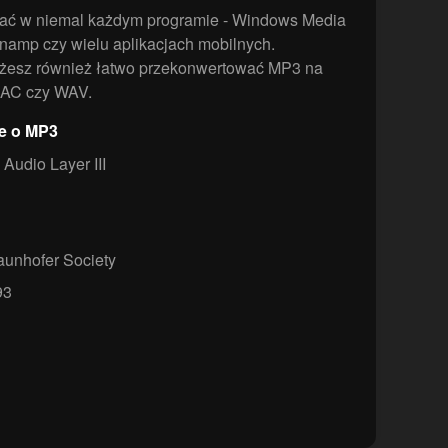
rać w niemal każdym programie - Windows Media
inamp czy wielu aplikacjach mobilnych.
esz również łatwo przekonwertować MP3 na
 AAC czy WAV.
je o MP3
udio Layer III
aunhofer Society
93