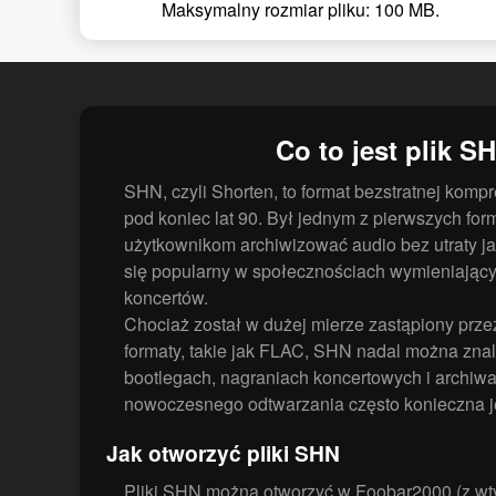
Maksymalny rozmiar pliku: 100 MB.
Co to jest plik S
SHN, czyli Shorten, to format bezstratnej kom
pod koniec lat 90. Był jednym z pierwszych for
użytkownikom archiwizować audio bez utraty jak
się popularny w społecznościach wymieniający
koncertów.
Chociaż został w dużej mierze zastąpiony prze
formaty, takie jak FLAC, SHN nadal można znal
bootlegach, nagraniach koncertowych i archiw
nowoczesnego odtwarzania często konieczna j
Jak otworzyć pliki SHN
Pliki SHN można otworzyć w Foobar2000 (z wt