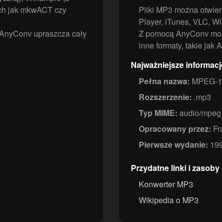
ich jak mkwACT czy
Pliki MP3 można otwie
Player, iTunes, VLC, W
AnyConv upraszcza cały
Z pomocą AnyConv moż
inne formaty, takie jak
Najważniejsze informac
Pełna nazwa:
MPEG-1 A
Rozszerzenie:
.mp3
Typ MIME:
audio/mpeg
Opracowany przez:
Fr
Pierwsze wydanie:
19
Przydatne linki i zasoby
Konwerter MP3
Wikipedia o MP3