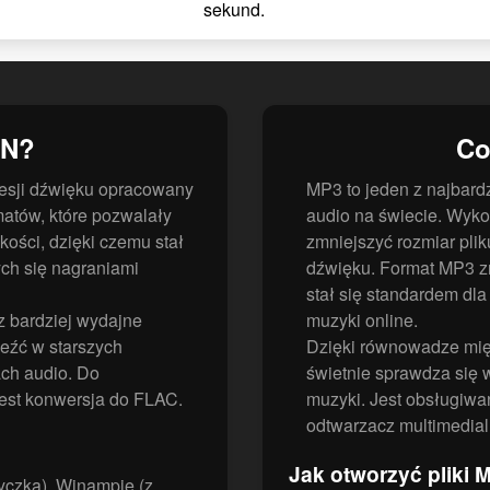
sekund.
HN?
Co
presji dźwięku opracowany
MP3 to jeden z najbar
matów, które pozwalały
audio na świecie. Wyko
ości, dzięki czemu stał
zmniejszyć rozmiar pli
ch się nagraniami
dźwięku. Format MP3 zr
stał się standardem dl
z bardziej wydajne
muzyki online.
eźć w starszych
Dzięki równowadze międ
ach audio. Do
świetnie sprawdza się 
est konwersja do FLAC.
muzyki. Jest obsługiwa
odtwarzacz multimedial
Jak otworzyć pliki 
yczką), Winampie (z