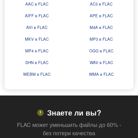
AAC в FLAC
AC3 в FLAC
AIFF в FLAC
APE в FLAC
AVI в FLAC
M4A в FLAC
MKV в FLAC
MP3 в FLAC
MP4 в FLAC
OGG в FLAC
SHN в FLAC
WAV в FLAC
WEBM в FLAC
WMA в FLAC
Знаете ли вы?
FLAC может уменьшить файлы до 60% -
без потери качества