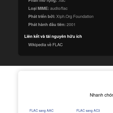
Phần mở rộng:
.flac
Loại MIME:
audio/flac
Phát triển bởi:
Xiph.Org Foundation
Phát hành đầu tiên:
2001
Liên kết và tài nguyên hữu ích
Wikipedia về FLAC
Nhanh chón
FLAC sang AAC
FLAC sang AC3