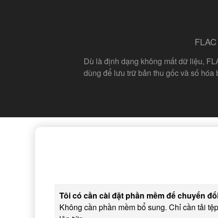
FLAC 
Dù là định dạng không mất dữ liệu, FL
dùng để lưu trữ bản thu gốc và số hóa b
Tôi có cần cài đặt phần mềm để chuyển đ
Không cần phần mềm bổ sung. Chỉ cần tải tệp 