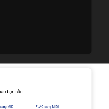
nào bạn cần
sang MID
FLAC sang MIDI