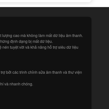
ất lượng cao mà không làm mất dữ liệu âm thanh.
hững định dạng bị mất dữ liệu.
én tuyệt vời và khả năng hỗ trợ siêu dữ liệu
ợ bởi các trình chỉnh sửa âm thanh và thư viện
hí và nhanh chóng.