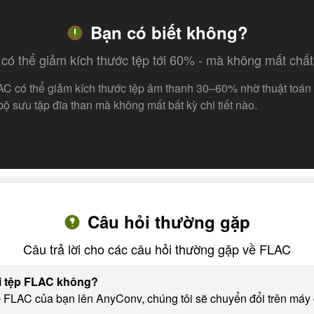
Bạn có biết không?
có thể giảm kích thước tệp tới 60% - mà không mất chất
AC có thể giảm kích thước tệp âm thanh 30–60% nhờ thuật toán 
ộ sưu tập đĩa than mà không mất bất kỳ chi tiết nào.
Câu hỏi thường gặp
Câu trả lời cho các câu hỏi thường gặp về FLAC
ổi tệp FLAC không?
FLAC của bạn lên AnyConv, chúng tôi sẽ chuyển đổi trên máy c