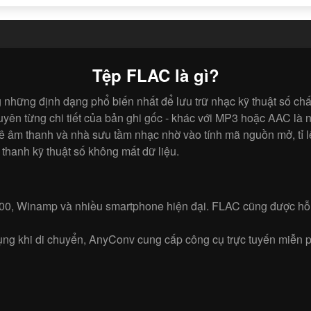
Tệp FLAC là gì?
 những định dạng phổ biến nhất để lưu trữ nhạc kỹ thuật số ch
yên từng chi tiết của bản ghi gốc - khác với MP3 hoặc AAC là n
 thanh và nhà sưu tầm nhạc nhờ vào tính mã nguồn mở, tỉ lệ n
thanh kỹ thuật số không mất dữ liệu.
0, Winamp và nhiều smartphone hiện đại. FLAC cũng được hỗ tr
 khi di chuyển, AnyConv cung cấp công cụ trực tuyến miễn p