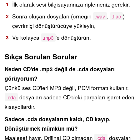
İlk olarak sesi bilgisayarınıza riplemeniz gerekir,
Sonra oluşan dosyaları (örneğin
,
)
.wav
.flac
çevrimiçi dönüştürücüye yükleyin,
Ve kolayca
'e dönüştürün.
.mp3
Sıkça Sorulan Sorular
Neden CD'de .mp3 değil de .cda dosyaları
görüyorum?
Çünkü ses CD'leri MP3 değil, PCM formatı kullanır.
dosyaları sadece CD'deki parçaları işaret eden
.cda
kısayollardır.
Sadece .cda dosyalarım kaldı, CD kayıp.
Dönüştürmek mümkün mü?
Maalesef hayır. Orijinal CD olmadan
dosyaları
.cda