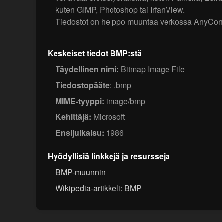
kuten GIMP, Photoshop tai IrfanView.
Tiedostot on helppo muuntaa verkossa AnyConv
Keskeiset tiedot BMP:stä
Täydellinen nimi:
Bitmap Image File
Tiedostopääte:
.bmp
MIME-tyyppi:
image/bmp
Kehittäjä:
Microsoft
Ensijulkaisu:
1986
Hyödyllisiä linkkejä ja resursseja
BMP-muunnin
Wikipedia-artikkeli: BMP