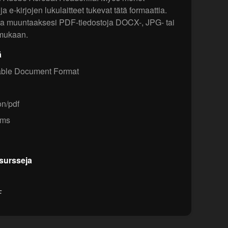
ja e-kirjojen lukulaitteet tukevat tätä formaattia.
a muuntaaksesi PDF-tiedostoja DOCX-, JPG- tai
mukaan.
ä
able Document Format
on/pdf
ems
esursseja
F