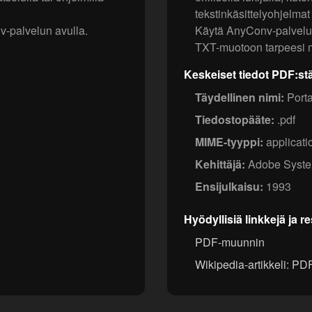
tekstinkäsittelyohjelmat 
-palvelun avulla.
Käytä AnyConv-palvelu
TXT-muotoon tarpeesi 
Keskeiset tiedot PDF:st
Täydellinen nimi:
Port
Tiedostopääte:
.pdf
MIME-tyyppi:
applicati
Kehittäjä:
Adobe Syst
Ensijulkaisu:
1993
Hyödyllisiä linkkejä ja r
PDF-muunnin
Wikipedia-artikkeli: PD