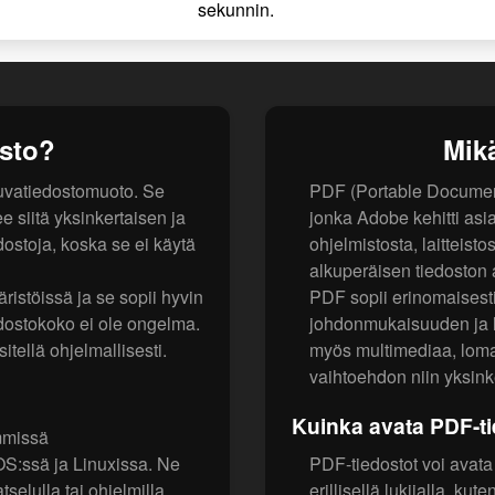
sekunnin.
sto?
Mik
kuvatiedostomuoto. Se
PDF (Portable Document 
e siitä yksinkertaisen ja
jonka Adobe kehitti asia
edostoja, koska se ei käytä
ohjelmistosta, laitteisto
alkuperäisen tiedoston as
stöissä ja se sopii hyvin
PDF sopii erinomaisesti
edostokoko ei ole ongelma.
johdonmukaisuuden ja l
itellä ohjelmallisesti.
myös multimediaa, lomak
vaihtoehdon niin yksinke
Kuinka avata PDF-ti
immissä
OS:ssä ja Linuxissa. Ne
PDF-tiedostot voi avata 
tselulla tai ohjelmilla
erillisellä lukijalla, k