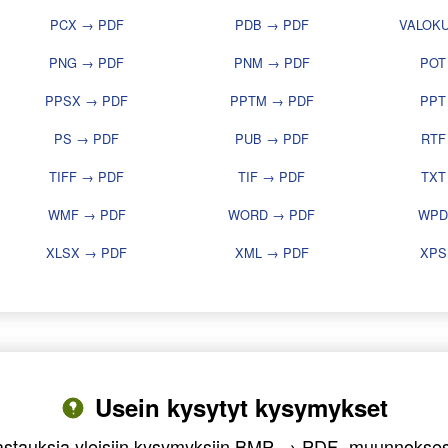
PCX → PDF
PDB → PDF
VALOK
PNG → PDF
PNM → PDF
POT
PPSX → PDF
PPTM → PDF
PPT
PS → PDF
PUB → PDF
RTF
TIFF → PDF
TIF → PDF
TXT
WMF → PDF
WORD → PDF
WPD
XLSX → PDF
XML → PDF
XPS
Usein kysytyt kysymykset
astauksia yleisiin kysymyksiin BMP → PDF -muunnokses