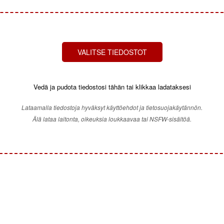
VALITSE TIEDOSTOT
Vedä ja pudota tiedostosi tähän tai klikkaa ladataksesi
Lataamalla tiedostoja hyväksyt käyttöehdot ja tietosuojakäytännön.
Älä lataa laitonta, oikeuksia loukkaavaa tai NSFW-sisältöä.