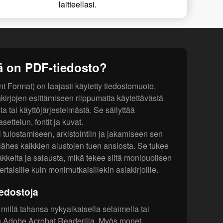
laitteellasi.
ä on PDF-tiedosto?
Format) on laajasti käytetty tiedostomuoto,
kirjojen esittämiseen riippumatta käytettävästä
sta tai käyttöjärjestelmästä. Se säilyttää
ettelun, fontit ja kuvat.
 tulostamiseen, arkistointiin ja jakamiseen sen
ähes kaikkien alustojen tuen ansiosta. Se tukee
keita ja salausta, mikä tekee siitä monipuolisen
rtaisille kuin monimutkaisillekin asiakirjoille.
edostoja
millä tahansa nykyaikaisella selaimella tai
uten Adobe Acrobat Readerilla. Myös monet