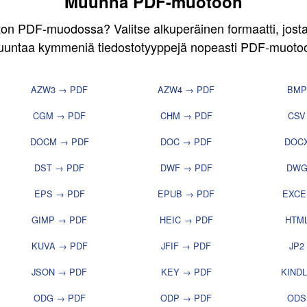
Muunna PDF-muotoon
ston PDF-muodossa? Valitse alkuperäinen formaatti, josta
untaa kymmeniä tiedostotyyppejä nopeasti PDF-muoto
AZW3 → PDF
AZW4 → PDF
BMP
CGM → PDF
CHM → PDF
CSV
DOCM → PDF
DOC → PDF
DOC
DST → PDF
DWF → PDF
DWG
EPS → PDF
EPUB → PDF
EXCE
GIMP → PDF
HEIC → PDF
HTM
KUVA → PDF
JFIF → PDF
JP2
JSON → PDF
KEY → PDF
KIND
ODG → PDF
ODP → PDF
ODS