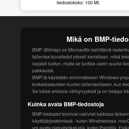
tiedostokoko: 100 Mt.
Mikä on BMP-tiedo
BMP (Bitmap) on Microsoftin kehittämä rasteri
tallentaa kuvatiedot pikseli kerrallaan, mikä teke
laajasti tuetun, mutta se tuottaa usein suuria ti
pakkausta.
BMP:tä käytetään enimmäkseen Windows-ympäri
korkealaatuisten kuvien tallentamiseen, kun ti
Se tukee erilaisia värisyvyyksiä ja on helppo käs
Kuinka avata BMP-tiedostoja
BMP-tiedostot toimivat natiivisti kaikissa tärke
käyttöjärjestelmissä - kuten Windowsissa, mac
voi avata oletustyökaluilla, kuten Paintilla, Esika