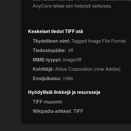
AnyConv tekee sen helposti verkossa.
Keskeiset tiedot TIFF:stä
Täydellinen nimi:
Tagged Image File Format
Tiedostopääte:
.tiff
MIME-tyyppi:
image/tiff
Kehittäjä:
Aldus Corporation (now Adobe)
Ensijulkaisu:
1986
Hyödyllisiä linkkejä ja resursseja
TIFF-muunnin
Wikipedia-artikkeli: TIFF