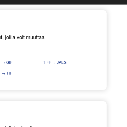
, joilla voit muuttaa
F → GIF
TIFF → JPEG
F → TIF