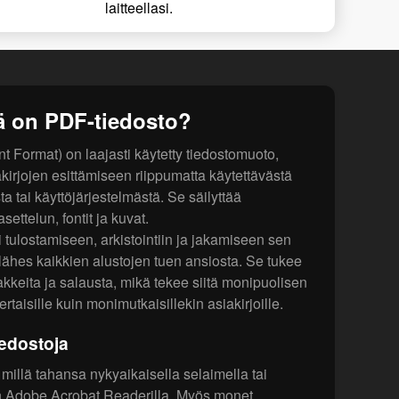
laitteellasi.
ä on PDF-tiedosto?
Format) on laajasti käytetty tiedostomuoto,
kirjojen esittämiseen riippumatta käytettävästä
sta tai käyttöjärjestelmästä. Se säilyttää
ettelun, fontit ja kuvat.
 tulostamiseen, arkistointiin ja jakamiseen sen
ähes kaikkien alustojen tuen ansiosta. Se tukee
keita ja salausta, mikä tekee siitä monipuolisen
rtaisille kuin monimutkaisillekin asiakirjoille.
edostoja
millä tahansa nykyaikaisella selaimella tai
uten Adobe Acrobat Readerilla. Myös monet