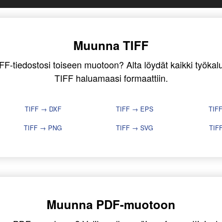
Muunna TIFF
F-tiedostosi toiseen muotoon? Alta löydät kaikki työkalut
TIFF haluamaasi formaattiin.
TIFF → DXF
TIFF → EPS
TIF
TIFF → PNG
TIFF → SVG
TIF
Muunna PDF-muotoon