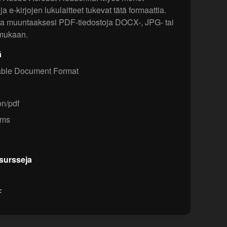
ja e-kirjojen lukulaitteet tukevat tätä formaattia.
a muuntaaksesi PDF-tiedostoja DOCX-, JPG- tai
mukaan.
ä
able Document Format
on/pdf
ems
esursseja
F