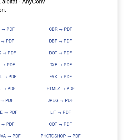
 aloitat - AnyConv
on.
 → PDF
CBR → PDF
 → PDF
DBF → PDF
X → PDF
DOT → PDF
 → PDF
DXF → PDF
L → PDF
FAX → PDF
L → PDF
HTMLZ → PDF
 → PDF
JPEG → PDF
LE → PDF
LIT → PDF
 → PDF
ODT → PDF
UVA → PDF
PHOTOSHOP → PDF