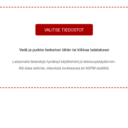
VALITSE TIEDOSTOT
Vedä ja pudota tiedostosi tähän tai klikkaa ladataksesi
Lataamalla tiedostoja hyväksyt käyttöehdot ja tietosuojakäytännön.
Älä lataa laitonta, oikeuksia loukkaavaa tai NSFW-sisältöä.