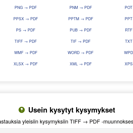
PNG → PDF
PNM → PDF
POT
PPSX → PDF
PPTM → PDF
PPT
PS → PDF
PUB → PDF
RTF
TIFF → PDF
TIF → PDF
TXT
WMF → PDF
WORD → PDF
WPD
XLSX → PDF
XML → PDF
XPS
Usein kysytyt kysymykset
astauksia yleisiin kysymyksiin TIFF → PDF -muunnokses