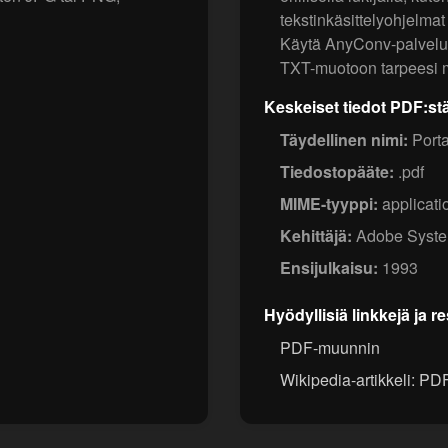
tekstinkäsittelyohjelmat 
Käytä AnyConv-palvelu
TXT-muotoon tarpeesi 
Keskeiset tiedot PDF:st
Täydellinen nimi:
Port
Tiedostopääte:
.pdf
MIME-tyyppi:
applicati
Kehittäjä:
Adobe Syst
Ensijulkaisu:
1993
Hyödyllisiä linkkejä ja r
PDF-muunnin
Wikipedia-artikkeli: PD