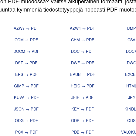
ston PDF-muodossa? Valitse alkuperäinen formaatti, josta
untaa kymmeniä tiedostotyyppejä nopeasti PDF-muoto
AZW3 → PDF
AZW4 → PDF
BMP
CGM → PDF
CHM → PDF
CSV
DOCM → PDF
DOC → PDF
DOC
DST → PDF
DWF → PDF
DWG
EPS → PDF
EPUB → PDF
EXCE
GIMP → PDF
HEIC → PDF
HTM
KUVA → PDF
JFIF → PDF
JP2
JSON → PDF
KEY → PDF
KIND
ODG → PDF
ODP → PDF
ODS
PCX → PDF
PDB → PDF
VALOK