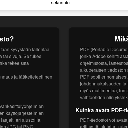
sekunnin.
osto?
Mik
taan kyvystään tallentaa
PDF (Portable Document 
a tai sivuja. Se tukee
jonka Adobe kehitti asia
mikä tekee siitä
ohjelmistosta, laitteisto
alkuperäisen tiedoston as
annaus ja lääketieteellinen
PDF sopii erinomaisesti
johdonmukaisuuden ja l
myös multimediaa, lomak
vaihtoehdon niin yksinke
vankäsittelyohjelmien
Kuinka avata PDF-ti
n käyttöjärjestelmien
ajalti eri alustoilla.
PDF-tiedostot voi avata 
uten JPG tai PNG,
erillisellä lukijalla, k