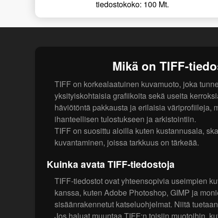
tiedostokoko: 100 Mt.
Mikä on TIFF-tied
TIFF on korkealaatuinen kuvamuoto, joka tunne
yksityiskohtaisia grafiikoita sekä useita kerroksi
häviötöntä pakkausta ja erilaisia väriprofiileja, 
ihanteellisen tulostukseen ja arkistointiin.
TIFF on suosittu aloilla kuten kustannusala, sk
kuvantaminen, joissa tarkkuus on tärkeää.
Kuinka avata TIFF-tiedostoja
TIFF-tiedostot ovat yhteensopivia useimpien ku
kanssa, kuten Adobe Photoshop, GIMP ja monie
sisäänrakennetut katseluohjelmat. Niitä tuetaan la
Jos haluat muuntaa TIFF:n toisiin muotoihin, k