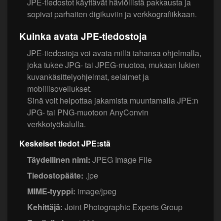
JPE-tiedostot käyttävät häviöllistä pakkausta ja
sopivat parhaiten digikuviin ja verkkografiikkaan.
Kuinka avata JPE-tiedostoja
JPE-tiedostoja voi avata millä tahansa ohjelmalla,
joka tukee JPG- tai JPEG-muotoa, mukaan lukien
kuvankäsittelyohjelmat, selaimet ja
mobiilisovellukset.
Sinä voit helpottaa jakamista muuntamalla JPE:n
JPG- tai PNG-muotoon AnyConvin
verkkotyökalulla.
Keskeiset tiedot JPE:stä
Täydellinen nimi:
JPEG Image File
Tiedostopääte:
.jpe
MIME-tyyppi:
image/jpeg
Kehittäjä:
Joint Photographic Experts Group