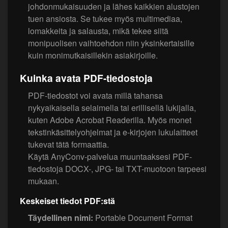
johdonmukaisuuden ja lähes kaikkien alustojen
tuen ansiosta. Se tukee myös multimediaa,
lomakkeita ja salausta, mikä tekee siitä
monipuolisen vaihtoehdon niin yksinkertaisille
kuin monimutkaisillekin asiakirjoille.
Kuinka avata PDF-tiedostoja
PDF-tiedostot voi avata millä tahansa
nykyaikaisella selaimella tai erillisellä lukijalla,
kuten Adobe Acrobat Readerilla. Myös monet
tekstinkäsittelyohjelmat ja e-kirjojen lukulaitteet
tukevat tätä formaattia.
Käytä AnyConv-palvelua muuntaaksesi PDF-
tiedostoja DOCX-, JPG- tai TXT-muotoon tarpeesi
mukaan.
Keskeiset tiedot PDF:stä
Täydellinen nimi:
Portable Document Format