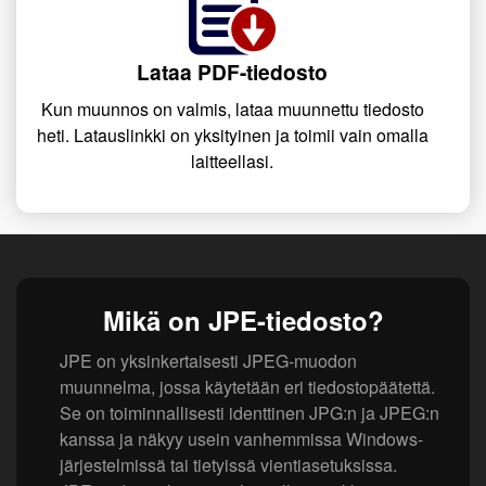
Lataa PDF-tiedosto
Kun muunnos on valmis, lataa muunnettu tiedosto
heti. Latauslinkki on yksityinen ja toimii vain omalla
laitteellasi.
Mikä on JPE-tiedosto?
JPE on yksinkertaisesti JPEG-muodon
muunnelma, jossa käytetään eri tiedostopäätettä.
Se on toiminnallisesti identtinen JPG:n ja JPEG:n
kanssa ja näkyy usein vanhemmissa Windows-
järjestelmissä tai tietyissä vientiasetuksissa.