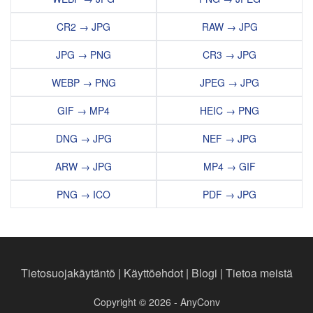
CR2 → JPG
RAW → JPG
JPG → PNG
CR3 → JPG
WEBP → PNG
JPEG → JPG
GIF → MP4
HEIC → PNG
DNG → JPG
NEF → JPG
ARW → JPG
MP4 → GIF
PNG → ICO
PDF → JPG
Tietosuojakäytäntö
|
Käyttöehdot
|
Blogi
|
Tietoa meistä
Copyright © 2026 - AnyConv