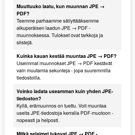
Muuttuuko laatu, kun muunnan JPE →
PDF?
Teemme parhaamme säilyttääksemme
alkuperäisen laadun JPE → PDF -
muunnoksessa. Tulokset ovat tarkkoja ja
siistejä.
Kuinka kauan kestää muuntaa JPE → PDF?
Useimmat muunnokset JPE → PDF kestävät
vain muutamia sekunteja - jopa suuremmilla
tiedostoilla.
Voinko ladata useamman kuin yhden JPE-
tiedoston?
Kyllä, erämuunnos on tuettu. Voit muuntaa
useita JPE-tiedostoja kerralla PDF-muotoon -
nopeasti ja helposti.
Mitkä selaimet tukevat JPE → PDF -