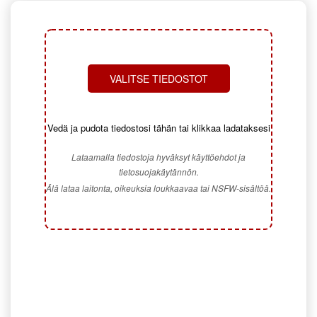
VALITSE TIEDOSTOT
Vedä ja pudota tiedostosi tähän tai klikkaa ladataksesi
Lataamalla tiedostoja hyväksyt käyttöehdot ja
tietosuojakäytännön.
Älä lataa laitonta, oikeuksia loukkaavaa tai NSFW-sisältöä.