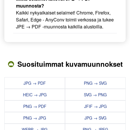
muunnosta?
Kaikki nykyaikaiset selaimet! Chrome, Firefox,
Safari, Edge - AnyConv toimii verkossa ja tukee
JPE → PDF -muunnosta kaikilla alustoilla.
Suosituimmat kuvamuunnokset
JPG → PDF
PNG → SVG
HEIC → JPG
SVG → PNG
PNG → PDF
JFIF → JPG
PNG → JPG
JPG → SVG
WEBP → JPG
PNG → JPEG