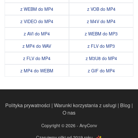
z WEBM do MP4
z VOB do MP4
z VIDEO do MP4
z M4V do MP4
z AVI do MP4
z WEBM do MP3
z MP4 do WAV
z FLV do MP3
z FLV do MP4
z M3U8 do MP4
z MP4 do WEBM
z GIF do MP4
Polityka prywatności
|
Warunki korzystania z usługi
|
Blog
|
O nas
Copyright © 2026 - AnyConv
Czarujemy pliki od 2019 roku