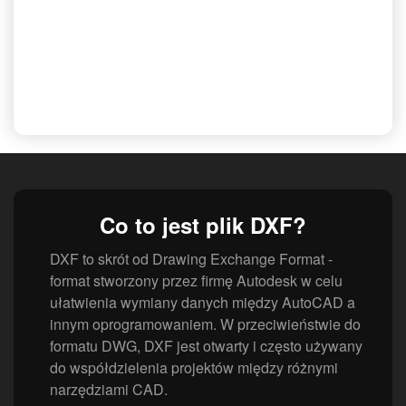
Co to jest plik DXF?
DXF to skrót od Drawing Exchange Format -
format stworzony przez firmę Autodesk w celu
ułatwienia wymiany danych między AutoCAD a
innym oprogramowaniem. W przeciwieństwie do
formatu DWG, DXF jest otwarty i często używany
do współdzielenia projektów między różnymi
narzędziami CAD.