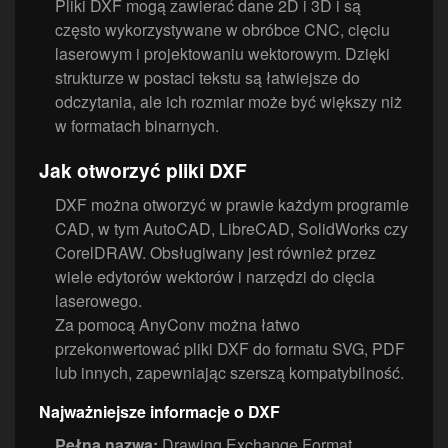
Pliki DXF mogą zawierać dane 2D i 3D i są
często wykorzystywane w obróbce CNC, cięciu
laserowym i projektowaniu wektorowym. Dzięki
strukturze w postaci tekstu są łatwiejsze do
odczytania, ale ich rozmiar może być większy niż
w formatach binarnych.
Jak otworzyć pliki DXF
DXF można otworzyć w prawie każdym programie
CAD, w tym AutoCAD, LibreCAD, SolidWorks czy
CorelDRAW. Obsługiwany jest również przez
wiele edytorów wektorów i narzędzi do cięcia
laserowego.
Za pomocą AnyConv można łatwo
przekonwertować pliki DXF do formatu SVG, PDF
lub innych, zapewniając szerszą kompatybilność.
Najważniejsze informacje o DXF
Pełna nazwa:
Drawing Exchange Format