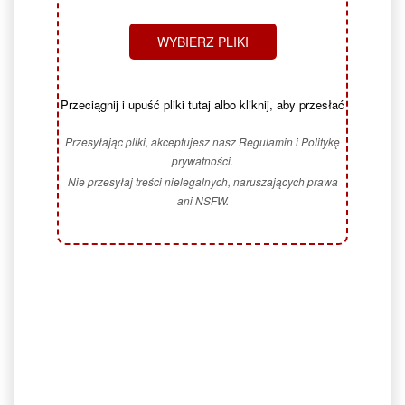
WYBIERZ PLIKI
Przeciągnij i upuść pliki tutaj albo kliknij, aby przesłać
Przesyłając pliki, akceptujesz nasz Regulamin i Politykę
prywatności.
Nie przesyłaj treści nielegalnych, naruszających prawa
ani NSFW.