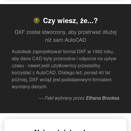
Czy wiesz, że...?
DXF został stworzony, aby przetrwać dłużej
niż sam AutoCAD
Autodesk zaprojektował format DXF w 1982 roku,
aby dane CAD były przenośne i odporne na upływ
czasu - nawet jeśli użytkownicy przestaliby
korzystać z AutoCAD. Dlatego też, ponad 40 lat
później, DXF wciąż jest podstawowym formatem
wymiany danych.
— Fakt wybrany przez
Ethana Brooksa