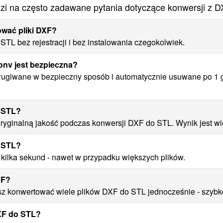
i na często zadawane pytania dotyczące konwersji z 
ować pliki DXF?
TL bez rejestracji i bez instalowania czegokolwiek.
nv jest bezpieczna?
sługiwane w bezpieczny sposób i automatycznie usuwane po 1 g
o STL?
yginalną jakość podczas konwersji DXF do STL. Wynik jest wier
o STL?
 kilka sekund - nawet w przypadku większych plików.
XF?
 konwertować wiele plików DXF do STL jednocześnie - szybko
DXF do STL?