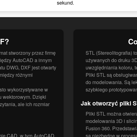
sekund.
XF?
Co
mat stworzony przez firmę
STL (Stereolitografia) 
między AutoCAD a innym
używanych do druku 3D.
tu DWG, DXF jest otwarty
uwzględniania koloru, t
 między różnymi
Pliki STL są obsługiwa
do modelowania. Są lekk
ęsto wykorzystywane w
szybkiego prototypowan
u wektorowym. Dzięki
Jak otworzyć pliki 
zytania, ale ich rozmiar
Pliki STL można otwier
modelowania 3D i slicin
Fusion 360. Przedstawi
mie CAD, w tym AutoCAD,
są niezbędne w procesa