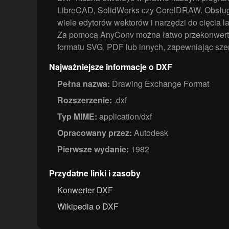
LibreCAD, SolidWorks czy CorelDRAW. Obsługi
wiele edytorów wektorów i narzędzi do cięcia 
Za pomocą AnyConv można łatwo przekonwert
formatu SVG, PDF lub innych, zapewniając sze
Najważniejsze informacje o DXF
Pełna nazwa:
Drawing Exchange Format
Rozszerzenie:
.dxf
Typ MIME:
application/dxf
Opracowany przez:
Autodesk
Pierwsze wydanie:
1982
Przydatne linki i zasoby
Konwerter DXF
Wikipedia o DXF