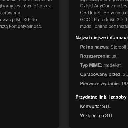
wany jest również przez
Dzięki AnyConv możesz 
laserowego.
OBJ lub STEP w celu d
ować pliki DXF do
GCODE do druku 3D. To
rszą kompatybilność.
modeli online bez ins
Najważniejsze informacj
Pełna nazwa:
Stereoli
Rozszerzenie:
.stl
Typ MIME:
model/stl
Opracowany przez:
3D
Pierwsze wydanie:
19
Przydatne linki i zasoby
Konwerter STL
Wikipedia o STL