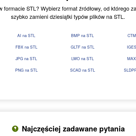
 w formacie STL? Wybierz format źródłowy, od którego 
szybko zamieni dziesiątki typów plików na STL.
AI na STL
BMP na STL
CTM
FBX na STL
GLTF na STL
IGES
JPG na STL
LWO na STL
MAX
PNG na STL
SCAD na STL
SLDPR
Najczęściej zadawane pytania