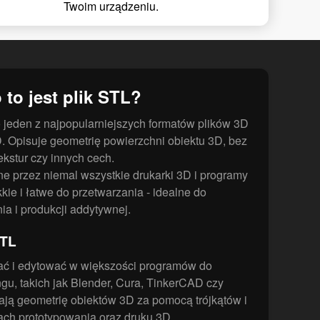
Twoim urządzeniu.
 to jest plik STL?
to jeden z najpopularniejszych formatów plików 3D
 Opisuje geometrię powierzchni obiektu 3D, bez
ekstur czy innych cech.
ne przez niemal wszystkie drukarki 3D i programy
ie i łatwe do przetwarzania - idealne do
ia i produkcji addytywnej.
STL
ać i edytować w większości programów do
gu, takich jak Blender, Cura, TinkerCAD czy
ają geometrię obiektów 3D za pomocą trójkątów i
ch prototypowania oraz druku 3D.