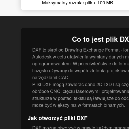
Maksymalny rozmiar pliku: 100 MB.
Co to jest plik D
DXF to skrót od Drawing Exchange Format - for
Autodesk w celu ułatwienia wymiany danych 
oprogramowaniem. W przeciwieństwie do forma
i często używany do współdzielenia projektów
narzędziami CAD.
Pliki DXF mogą zawierać dane 2D i 3D i są cz
obróbce CNC, cięciu laserowym i projektowani
strukturze w postaci tekstu są łatwiejsze do odc
może być większy niż w formatach binarnych.
Jak otworzyć pliki DXF
DXF można otworzyć w prawie każdym progra