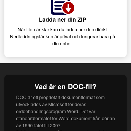
Ladda ner din ZIP
När filen är klar kan du ladda ner den direkt.
Nedladdningslänken är privat och fungerar bara på
din enhet.
Vad är en DOC-fil?
DOC är ett proprietärt dokumentformat som
utvecklades av Microsoft för deras
ordbehandlingsprogram Word. Det var
standardformatet för Word-dokument från början
av 1990-talet till 2007.