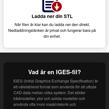
Ladda ner din STL
När filen är klar kan du ladda ner den direkt.
Nedladdningslänken är privat och fungerar bara på
din enhet.
Vad är en IGES-fil?
IGES (Initial Graphics Exchange Specification) är
ett väletablerat format som används för att utbyta
CAD-data mellan olika system. Det stöder
trådmodeller, ytor och solida modeller och
används ofta inom maskinteknik och