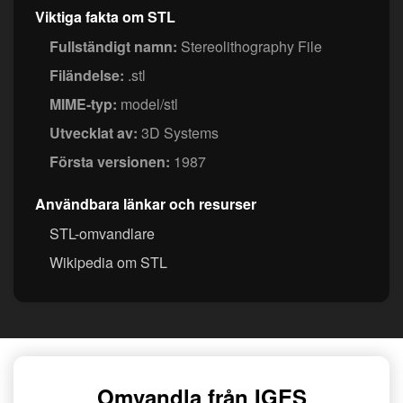
Viktiga fakta om STL
Fullständigt namn:
Stereolithography File
Filändelse:
.stl
MIME-typ:
model/stl
Utvecklat av:
3D Systems
Första versionen:
1987
Användbara länkar och resurser
STL-omvandlare
Wikipedia om STL
Omvandla från IGES