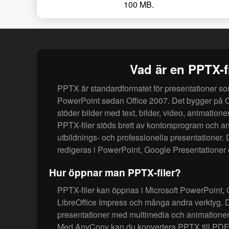
100 MB.
Vad är en PPTX-f
PPTX är standardformatet för presentationer s
PowerPoint sedan Office 2007. Det bygger på 
stöder bilder med text, bilder, video, animation
PPTX-filer stöds brett av kontorsprogram och anv
utbildnings- och professionella presentationer
redigeras i PowerPoint, Google Presentationer 
Hur öppnar man PPTX-filer?
PPTX-filer kan öppnas i Microsoft PowerPoint, 
LibreOffice Impress och många andra verktyg. De
presentationer med multimedia och animationer
Med AnyConv kan du konvertera PPTX till PDF, 