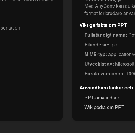
Med AnyConv kan du kon
format för bredare använ
Viktiga fakta om PPT
sentation
Fullständigt namn:
Pow
Filändelse:
.ppt
MIME-typ:
application/
Utvecklat av:
Microsoft
Första versionen:
199
Användbara länkar och 
PPT-omvandlare
Wikipedia om PPT