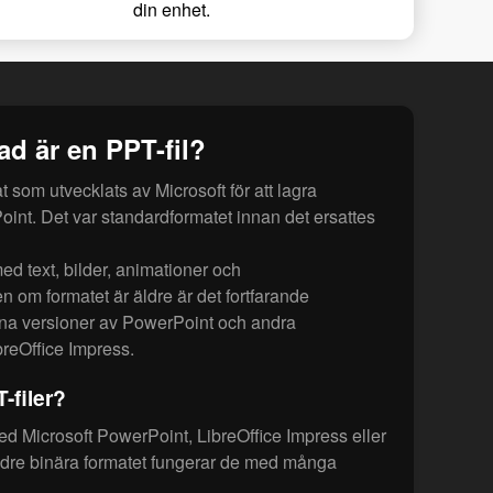
din enhet.
ad är en PPT-fil?
at som utvecklats av Microsoft för att lagra
oint. Det var standardformatet innan det ersattes
med text, bilder, animationer och
n om formatet är äldre är det fortfarande
na versioner av PowerPoint och andra
reOffice Impress.
-filer?
d Microsoft PowerPoint, LibreOffice Impress eller
ldre binära formatet fungerar de med många