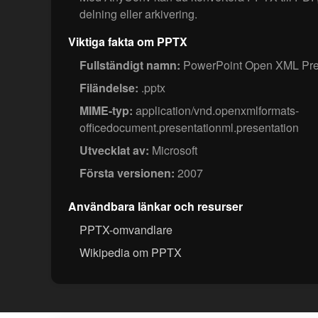
delning eller arkivering.
Viktiga fakta om PPTX
Fullständigt namn:
PowerPoint Open XML Pre
Filändelse:
.pptx
MIME-typ:
application/vnd.openxmlformats-
officedocument.presentationml.presentation
Utvecklat av:
Microsoft
Första versionen:
2007
Användbara länkar och resurser
PPTX-omvandlare
Wikipedia om PPTX