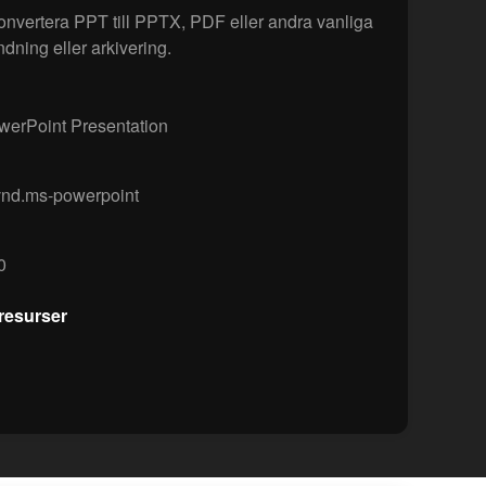
vertera PPT till PPTX, PDF eller andra vanliga
dning eller arkivering.
erPoint Presentation
vnd.ms-powerpoint
0
resurser