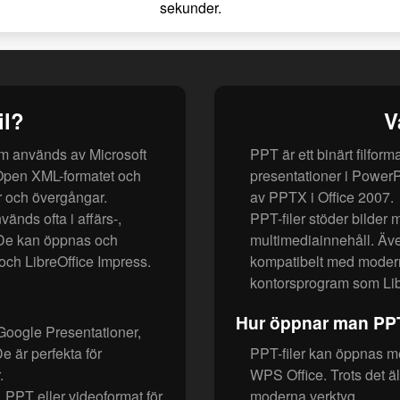
sekunder.
il?
V
om används av Microsoft
PPT är ett binärt filform
Open XML-formatet och
presentationer i PowerP
er och övergångar.
av PPTX i Office 2007.
änds ofta i affärs-,
PPT-filer stöder bilder 
. De kan öppnas och
multimediainnehåll. Äve
och LibreOffice Impress.
kompatibelt med moder
kontorsprogram som Lib
Hur öppnar man PPT
Google Presentationer,
 är perfekta för
PPT-filer kan öppnas me
.
WPS Office. Trots det ä
PPT eller videoformat för
moderna verktyg.