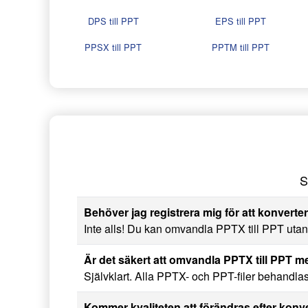
DPS till PPT
EPS till PPT
PPSX till PPT
PPTM till PPT
S
Behöver jag registrera mig för att konverte
Inte alls! Du kan omvandla PPTX till PPT utan a
Är det säkert att omvandla PPTX till PPT
Självklart. Alla PPTX- och PPT-filer behandlas t
Kommer kvaliteten att förändras efter konv