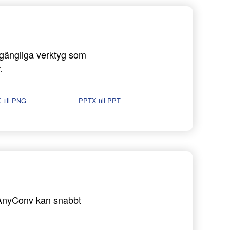
llgängliga verktyg som
.
till PNG
PPTX till PPT
 - AnyConv kan snabbt