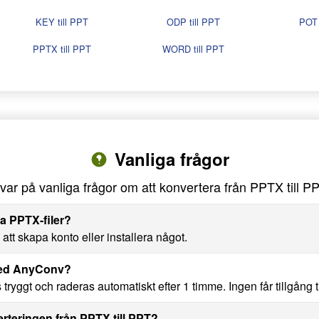
KEY till PPT
ODP till PPT
POT 
PPTX till PPT
WORD till PPT
Vanliga frågor
var på vanliga frågor om att konvertera från PPTX till P
ra PPTX-filer?
tt skapa konto eller installera något.
 med AnyConv?
ryggt och raderas automatiskt efter 1 timme. Ingen får tillgång till
erteringen från PPTX till PPT?